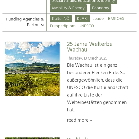
Kirchen am Fluss
Managing and Caring for the Cultural
Social Affairs, Education & Identity
Landscape.
Mobility & Energy
Economy
Suche
Kultur NÖ
KLAR!
Leader
BMKOES
Funding Agencies &
Tourism
Partners:
Europadiplom
UNESCO
Offer Development and Positioning
Impressum
25 Jahre Welterbe
Kontakt
Art & Culture
Wachau
Crafts, Science and Research.
Thursday, 13 March 2025
Die Wachau ist ein ganz
besonderer Flecken Erde. So
Social Affairs, Education
außergewöhnlich, dass die
& Identity
UNESCO die Kulturlandschaft
Equality, Youth and Integration.
auf ihre Liste der
Welterbestätten genommen
Mobility & Energy
hat.
Climate Change, Public Transport and
Renewable Energy.
read more »
Economy
Increase in Regional Value Added.