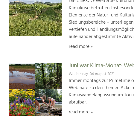
Die UNESCO-Welterbe Kulturland
Klimakrise betroffen. Insbesond
Elemente der Natur- und Kultur
Siedlungsbereiche – unterliege
vertiefen und Handlungsmöglic
aufeinander abgestimmte Aktivi
read more »
Juni war Klima-Monat: We
Wednesday, 04 August 2021
Immer montags zur Primetime or
Webinare zu den Themen Acker u
Klimawandelanpassung im Touris
abrufbar.
read more »