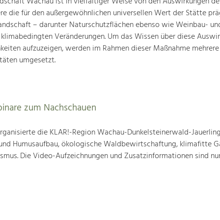
schaft Wachau ist in vielfältiger Weise von den Auswirkungen de
ere die für den außergewöhnlichen universellen Wert der Stätte pr
landschaft – darunter Naturschutzflächen ebenso wie Weinbau- un
n klimabedingten Veränderungen. Um das Wissen über diese Auswi
hkeiten aufzuzeigen, werden im Rahmen dieser Maßnahme mehrere
täten umgesetzt.
binare zum Nachschauen
ganisierte die KLAR!-Region Wachau-Dunkelsteinerwald-Jauerling
nd Humusaufbau, ökologische Waldbewirtschaftung, klimafitte G
mus. Die Video-Aufzeichnungen und Zusatzinformationen sind nun