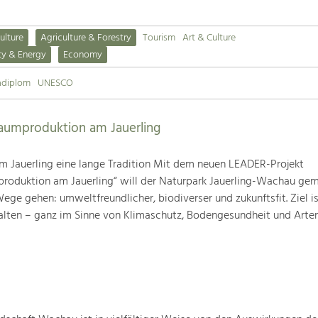
ulture
Agriculture & Forestry
Tourism
Art & Culture
ty & Energy
Economy
adiplom
UNESCO
baumproduktion am Jauerling
m Jauerling eine lange Tradition Mit dem neuen LEADER-Projekt
produktion am Jauerling“ will der Naturpark Jauerling-Wachau ge
ge gehen: umweltfreundlicher, biodiverser und zukunftsfit. Ziel ist
alten – ganz im Sinne von Klimaschutz, Bodengesundheit und Artenv