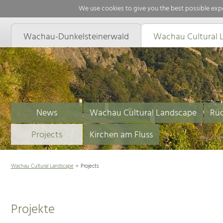
We use cookies to give you the best possible expe
Wachau-Dunkelsteinerwald
Wachau Cultural 
News
Wachau Cultural Landscape
Rüc
Projects
Kirchen am Fluss
Wachau Cultural Landscape
Projects
Projekte