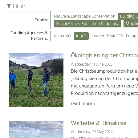
Filter:
Nature & Landscape Conservation
Building C
Topics:
Social Affairs, Education & Identity
Mobili
Funding Agencies &
Kultur NÖ
KLAR!
Leader
BMKOES
Europ
Partners:
Ökologisierung der Christ
Wednesday, 11 June 2025
Die Christbaumproduktion hat a
„Ökologisierung der Christbaum
mit engagierten Partnern neue We
Produktion nachhaltiger zu gest
read more »
Welterbe & Klimakrise
Wednesday, 01 May 2024