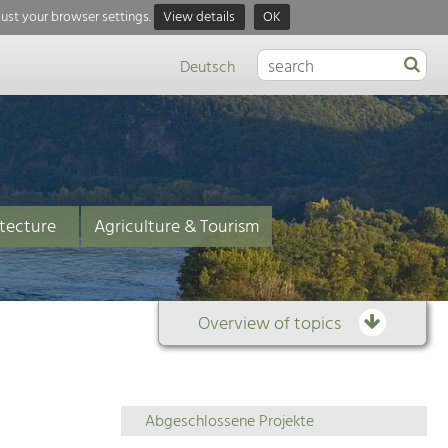
just your browser settings.
View details
OK
Deutsch
tecture
Agriculture & Tourism
Overview of topics
Overview
Abgeschlossene Projekte
of