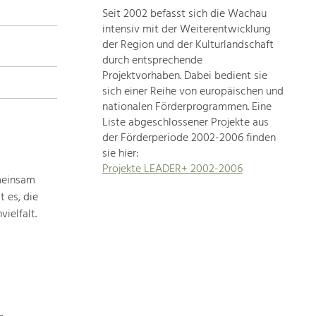
Seit 2002 befasst sich die Wachau
topics
intensiv mit der Weiterentwicklung
der Region und der Kulturlandschaft
Development
durch entsprechende
within
Projektvorhaben. Dabei bedient sie
sich einer Reihe von europäischen und
our
nationalen Förderprogrammen. Eine
region
Liste abgeschlossener Projekte aus
is
der Förderperiode 2002-2006 finden
extremely
sie hier:
diverse.
Projekte LEADER+ 2002-2006
Which
meinsam
is
 es, die
why
ielfalt.
we
provide
you
with
an
overview