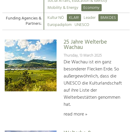
Kirchen am Fluss
Managing and Caring for the Cultural
Social Affairs, Education & Identity
Landscape.
Mobility & Energy
Economy
Suche
Kultur NÖ
KLAR!
Leader
BMKOES
Funding Agencies &
Tourism
Partners:
Europadiplom
UNESCO
Offer Development and Positioning
Impressum
25 Jahre Welterbe
Kontakt
Art & Culture
Wachau
Crafts, Science and Research.
Thursday, 13 March 2025
Die Wachau ist ein ganz
besonderer Flecken Erde. So
Social Affairs, Education
außergewöhnlich, dass die
& Identity
UNESCO die Kulturlandschaft
Equality, Youth and Integration.
auf ihre Liste der
Welterbestätten genommen
Mobility & Energy
hat.
Climate Change, Public Transport and
Renewable Energy.
read more »
Economy
Increase in Regional Value Added.