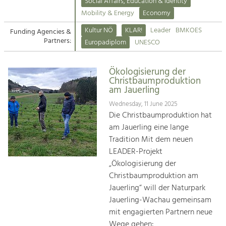
Kirchen am Fluss
Managing and Caring for the Cultural
Social Affairs, Education & Identity
Landscape.
Mobility & Energy
Economy
Suche
Kultur NÖ
KLAR!
Leader
BMKOES
Funding Agencies &
Tourism
Partners:
Europadiplom
UNESCO
Offer Development and Positioning
Impressum
Ökologisierung der
Kontakt
Art & Culture
Christbaumproduktion
am Jauerling
Crafts, Science and Research.
Wednesday, 11 June 2025
Die Christbaumproduktion hat
Social Affairs, Education
am Jauerling eine lange
& Identity
Tradition Mit dem neuen
Equality, Youth and Integration.
LEADER-Projekt
„Ökologisierung der
Mobility & Energy
Christbaumproduktion am
Climate Change, Public Transport and
Renewable Energy.
Jauerling“ will der Naturpark
Jauerling-Wachau gemeinsam
Economy
mit engagierten Partnern neue
Increase in Regional Value Added.
Wege gehen: