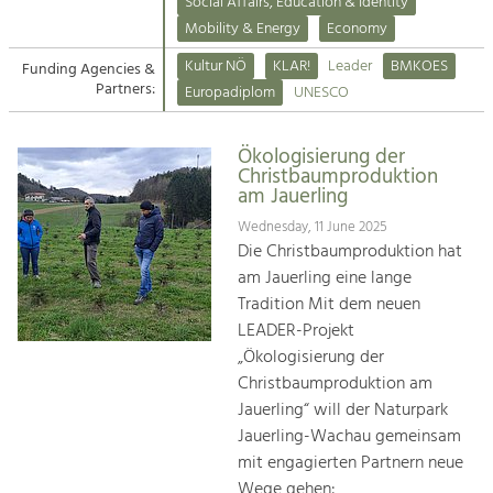
Kirchen am Fluss
Managing and Caring for the Cultural
Social Affairs, Education & Identity
Landscape.
Mobility & Energy
Economy
Suche
Kultur NÖ
KLAR!
Leader
BMKOES
Funding Agencies &
Tourism
Partners:
Europadiplom
UNESCO
Offer Development and Positioning
Impressum
Ökologisierung der
Kontakt
Art & Culture
Christbaumproduktion
am Jauerling
Crafts, Science and Research.
Wednesday, 11 June 2025
Die Christbaumproduktion hat
Social Affairs, Education
am Jauerling eine lange
& Identity
Tradition Mit dem neuen
Equality, Youth and Integration.
LEADER-Projekt
„Ökologisierung der
Mobility & Energy
Christbaumproduktion am
Climate Change, Public Transport and
Renewable Energy.
Jauerling“ will der Naturpark
Jauerling-Wachau gemeinsam
Economy
mit engagierten Partnern neue
Increase in Regional Value Added.
Wege gehen: