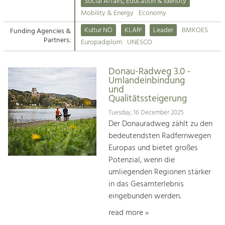
Kirchen am Fluss
Managing and Caring for the Cultural
Social Affairs, Education & Identity
Landscape.
Mobility & Energy
Economy
Suche
Kultur NÖ
KLAR!
Leader
BMKOES
Funding Agencies &
Tourism
Partners:
Europadiplom
UNESCO
Offer Development and Positioning
Impressum
Donau-Radweg 3.0 -
Kontakt
Art & Culture
Umlandeinbindung
und
Crafts, Science and Research.
Qualitätssteigerung
Tuesday, 16 December 2025
Social Affairs, Education
Der Donauradweg zählt zu den
& Identity
bedeutendsten Radfernwegen
Equality, Youth and Integration.
Europas und bietet großes
Potenzial, wenn die
Mobility & Energy
umliegenden Regionen stärker
Climate Change, Public Transport and
in das Gesamterlebnis
Renewable Energy.
eingebunden werden.
Economy
read more »
Increase in Regional Value Added.