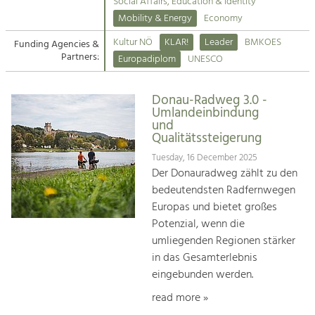
Kirchen am Fluss
Managing and Caring for the Cultural
Social Affairs, Education & Identity
Landscape.
Mobility & Energy
Economy
Suche
Kultur NÖ
KLAR!
Leader
BMKOES
Funding Agencies &
Tourism
Partners:
Europadiplom
UNESCO
Offer Development and Positioning
Impressum
Donau-Radweg 3.0 -
Kontakt
Art & Culture
Umlandeinbindung
und
Crafts, Science and Research.
Qualitätssteigerung
Tuesday, 16 December 2025
Social Affairs, Education
Der Donauradweg zählt zu den
& Identity
bedeutendsten Radfernwegen
Equality, Youth and Integration.
Europas und bietet großes
Potenzial, wenn die
Mobility & Energy
umliegenden Regionen stärker
Climate Change, Public Transport and
in das Gesamterlebnis
Renewable Energy.
eingebunden werden.
Economy
read more »
Increase in Regional Value Added.