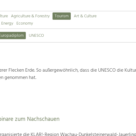
lture
Agriculture & Forestry
Tourism
Art & Culture
& Energy
Economy
Europadiplom
UNESCO
rer Flecken Erde. So außergewöhnlich, dass die UNESCO die Kultu
ten genommen hat.
binare zum Nachschauen
ganisierte die KLAR!-Region Wachau-Dunkelsteinerwald-Jauerling