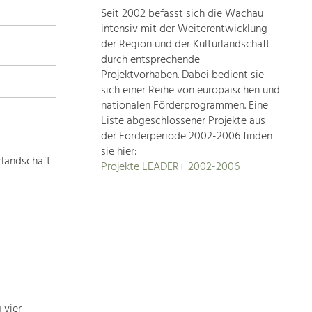
Seit 2002 befasst sich die Wachau
topics
intensiv mit der Weiterentwicklung
der Region und der Kulturlandschaft
Development
durch entsprechende
within
Projektvorhaben. Dabei bedient sie
sich einer Reihe von europäischen und
our
nationalen Förderprogrammen. Eine
region
Liste abgeschlossener Projekte aus
is
der Förderperiode 2002-2006 finden
extremely
sie hier:
diverse.
rlandschaft
Projekte LEADER+ 2002-2006
Which
is
why
we
provide
you
with
an
overview
 vier