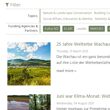
Filter:
Nature & Landscape Conservation
Building Cu
Topics:
Social Affairs, Education & Identity
Mobility 
Funding Agencies &
Kultur NÖ
KLAR!
Leader
BMKOES
Partners:
25 Jahre Welterbe Wachau
Thursday, 13 March 2025
Die Wachau ist ein ganz besonde
auf ihre Liste der Welterbestät
read more »
Juni war Klima-Monat: We
Wednesday, 04 August 2021
Immer montags zur Primetime or