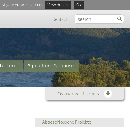
just your browser settings.
View details
OK
Deutsch
tecture
Agriculture & Tourism
Overview of topics
Overview
Abgeschlossene Projekte
of