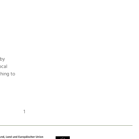
Nature & Landscape
Conservation
Maintenance, Regulation and Further
Development.
 by
Building Culture
ocal
Site, Building Culture and Sustainable
hing to
Settlements.
Agriculture & Forestry
Managing and Caring for the Cultural
Landscape.
1
Tourism
Offer Development and Positioning