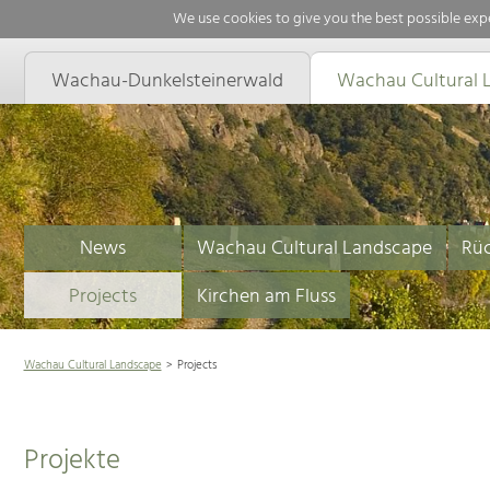
We use cookies to give you the best possible expe
Wachau-Dunkelsteinerwald
Wachau Cultural 
News
Wachau Cultural Landscape
Rüc
Projects
Kirchen am Fluss
Wachau Cultural Landscape
Projects
Projekte