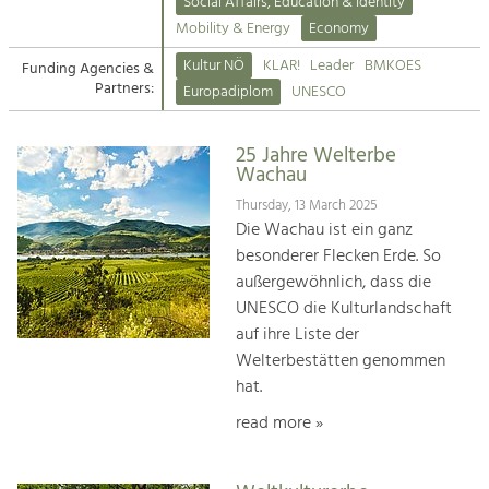
Kirchen am Fluss
Managing and Caring for the Cultural
Social Affairs, Education & Identity
Landscape.
Mobility & Energy
Economy
Suche
Kultur NÖ
KLAR!
Leader
BMKOES
Funding Agencies &
Tourism
Partners:
Europadiplom
UNESCO
Offer Development and Positioning
Impressum
25 Jahre Welterbe
Kontakt
Art & Culture
Wachau
Crafts, Science and Research.
Thursday, 13 March 2025
Die Wachau ist ein ganz
besonderer Flecken Erde. So
Social Affairs, Education
außergewöhnlich, dass die
& Identity
UNESCO die Kulturlandschaft
Equality, Youth and Integration.
auf ihre Liste der
Welterbestätten genommen
Mobility & Energy
hat.
Climate Change, Public Transport and
Renewable Energy.
read more »
Economy
Increase in Regional Value Added.