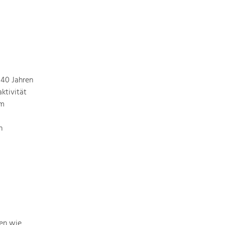
Art & Culture
Crafts, Science and Research.
 40 Jahren
Social Affairs, Education
ktivität
& Identity
em
Equality, Youth and Integration.
n
Mobility & Energy
Climate Change, Public Transport and
Renewable Energy.
Economy
Increase in Regional Value Added.
men wie