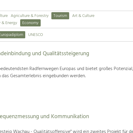
lture
Agriculture & Forestry
Tourism
Art & Culture
y & Energy
Economy
Europadiplom
UNESCO
deinbindung und Qualitätssteigerung
edeutendsten Radfernwegen Europas und bietet großes Potenzial
n das Gesamterlebnis eingebunden werden.
Frequenzmessung und Kommunikation
steig Wachau - Qualitätsoffensive" wird ein zweites Projekt für d