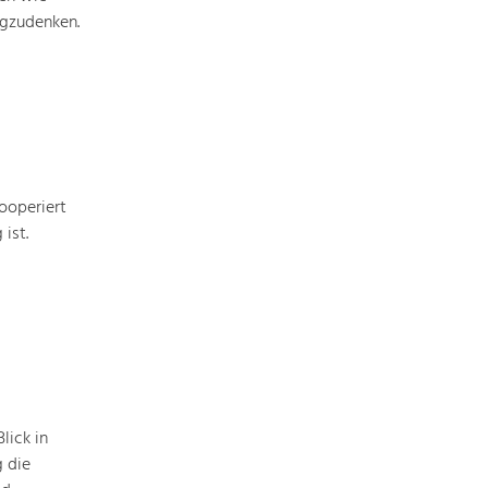
egzudenken.
ooperiert
ist.
lick in
g die