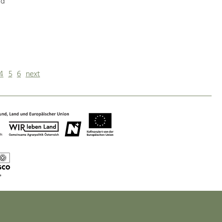
ld
4
5
6
next