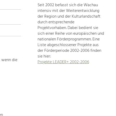
Seit 2002 befasst sich die Wachau
topics
intensiv mit der Weiterentwicklung
der Region und der Kulturlandschaft
Development
durch entsprechende
within
Projektvorhaben. Dabei bedient sie
sich einer Reihe von europäischen und
our
nationalen Förderprogrammen. Eine
region
Liste abgeschlossener Projekte aus
is
der Förderperiode 2002-2006 finden
extremely
sie hier:
diverse.
, wenn die
Projekte LEADER+ 2002-2006
Which
is
why
we
provide
you
with
an
overview
en