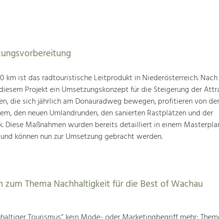
ungsvorbereitung
km ist das radtouristische Leitprodukt in Niederösterreich. Nach
 diesem Projekt ein Umsetzungskonzept für die Steigerung der Attra
den, die sich jährlich am Donauradweg bewegen, profitieren von d
tem, den neuen Umlandrunden, den sanierten Rastplätzen und der
k. Diese Maßnahmen wurden bereits detailliert in einem Masterpla
 und können nun zur Umsetzung gebracht werden.
 zum Thema Nachhaltigkeit für die Best of Wachau
chhaltiger Tourismus“ kein Mode- oder Marketingbegriff mehr: The