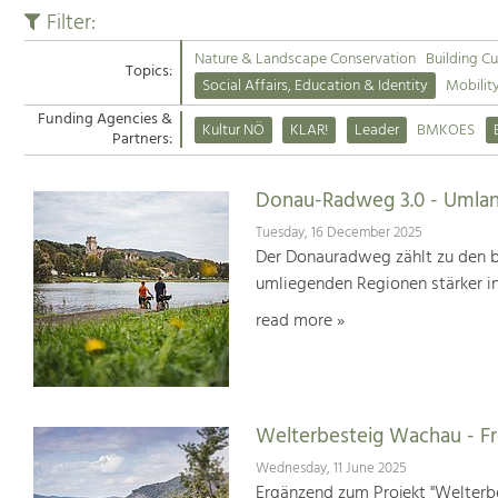
Filter:
Nature & Landscape Conservation
Building Cu
Topics:
Social Affairs, Education & Identity
Mobilit
Funding Agencies &
Kultur NÖ
KLAR!
Leader
BMKOES
Partners:
Donau-Radweg 3.0 - Umlan
Tuesday, 16 December 2025
Der Donauradweg zählt zu den b
umliegenden Regionen stärker i
read more »
Welterbesteig Wachau - 
Wednesday, 11 June 2025
Ergänzend zum Projekt "Welterbe