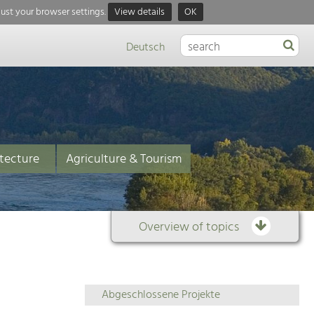
just your browser settings.
View details
OK
Deutsch
tecture
Agriculture & Tourism
Overview of topics
Overview
Abgeschlossene Projekte
of