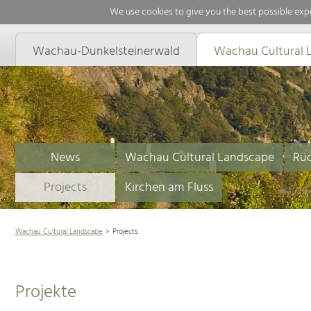
We use cookies to give you the best possible expe
Wachau-Dunkelsteinerwald
Wachau Cultural 
News
Wachau Cultural Landscape
Rüc
Projects
Kirchen am Fluss
Wachau Cultural Landscape
Projects
Projekte