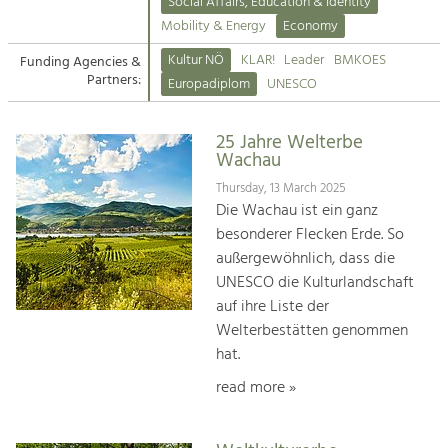
Kirchen am Fluss
Managing and Caring for the Cultural
Social Affairs, Education & Identity
Landscape.
Mobility & Energy
Economy
Suche
Kultur NÖ
KLAR!
Leader
BMKOES
Funding Agencies &
Tourism
Partners:
Europadiplom
UNESCO
Offer Development and Positioning
Impressum
25 Jahre Welterbe
Kontakt
Art & Culture
Wachau
Crafts, Science and Research.
Thursday, 13 March 2025
Die Wachau ist ein ganz
besonderer Flecken Erde. So
Social Affairs, Education
außergewöhnlich, dass die
& Identity
UNESCO die Kulturlandschaft
Equality, Youth and Integration.
auf ihre Liste der
Welterbestätten genommen
Mobility & Energy
hat.
Climate Change, Public Transport and
Renewable Energy.
read more »
Economy
Increase in Regional Value Added.