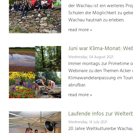
der Wachau ist ein weiteres Pr
Schulen die Möglichkeit zu geb
Wachau hautnah zu erleben.
read more »
Juni war Klima-Monat: We
Wednesday, 04 August 2021
Immer montags zur Primetime or
Webinare zu den Themen Acker u
Klimawandelanpassung im Touris
abrufbar.
read more »
Laufende Infos zur Welter
Wednesday, 14 July 2021
20 Jahre Weltkulturerbe Wachau