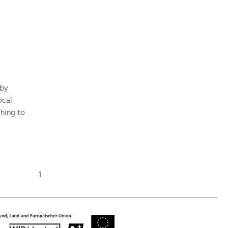
Art & Culture
Crafts, Science and Research.
Social Affairs, Education
 by
& Identity
ocal
Equality, Youth and Integration.
hing to
Mobility & Energy
Climate Change, Public Transport and
Renewable Energy.
1
Economy
Increase in Regional Value Added.