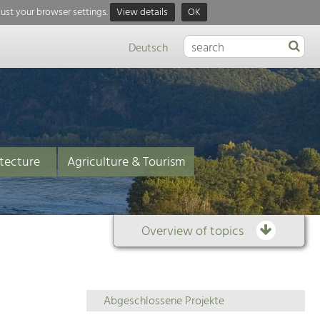
just your browser settings.
View details
OK
Deutsch
tecture
Agriculture & Tourism
Overview of topics
Overview
Abgeschlossene Projekte
of