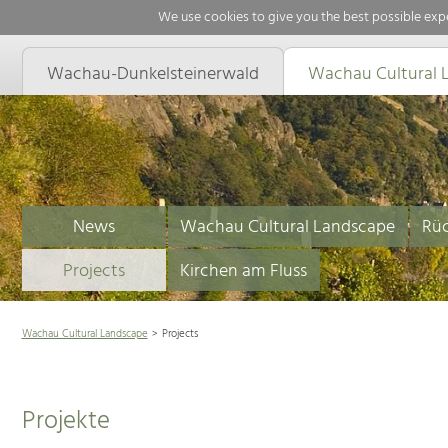
We use cookies to give you the best possible expe
Wachau-Dunkelsteinerwald
Wachau Cultural 
News
Wachau Cultural Landscape
Rüc
Projects
Kirchen am Fluss
Wachau Cultural Landscape
Projects
Projekte