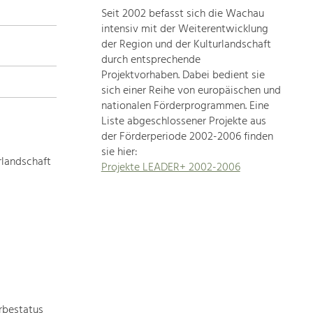
Seit 2002 befasst sich die Wachau
topics
intensiv mit der Weiterentwicklung
der Region und der Kulturlandschaft
Development
durch entsprechende
within
Projektvorhaben. Dabei bedient sie
sich einer Reihe von europäischen und
our
nationalen Förderprogrammen. Eine
region
Liste abgeschlossener Projekte aus
is
der Förderperiode 2002-2006 finden
extremely
sie hier:
diverse.
rlandschaft
Projekte LEADER+ 2002-2006
Which
is
why
we
provide
you
with
an
overview
rbestatus