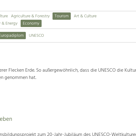
lture
Agriculture & Forestry
Tourism
Art & Culture
y & Energy
Economy
Europadiplom
UNESCO
rer Flecken Erde. So außergewöhnlich, dass die UNESCO die Kultu
ten genommen hat.
leben
nsbildungsprojekt zum 20-Jahr-Jubiläum des UNESCO-Weltkulture