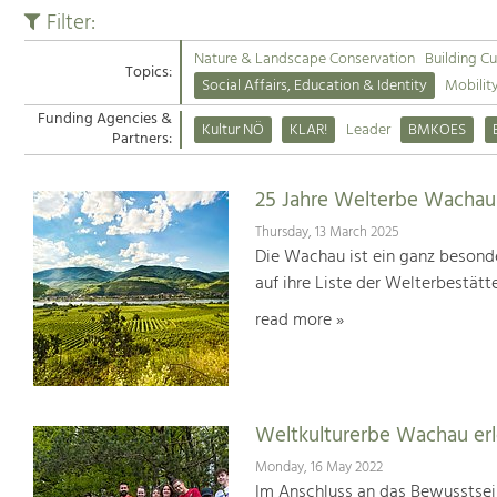
Filter:
Nature & Landscape Conservation
Building Cu
Topics:
Social Affairs, Education & Identity
Mobilit
Funding Agencies &
Kultur NÖ
KLAR!
Leader
BMKOES
Partners:
25 Jahre Welterbe Wachau
Thursday, 13 March 2025
Die Wachau ist ein ganz besonde
auf ihre Liste der Welterbestät
read more »
Weltkulturerbe Wachau er
Monday, 16 May 2022
Im Anschluss an das Bewusstsei