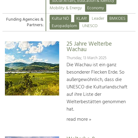
Kirchen am Fluss
Managing and Caring for the Cultural
Social Affairs, Education & Identity
Landscape.
Mobility & Energy
Economy
Suche
Kultur NÖ
KLAR!
Leader
BMKOES
Funding Agencies &
Tourism
Partners:
Europadiplom
UNESCO
Offer Development and Positioning
Impressum
25 Jahre Welterbe
Kontakt
Art & Culture
Wachau
Crafts, Science and Research.
Thursday, 13 March 2025
Die Wachau ist ein ganz
besonderer Flecken Erde. So
Social Affairs, Education
außergewöhnlich, dass die
& Identity
UNESCO die Kulturlandschaft
Equality, Youth and Integration.
auf ihre Liste der
Welterbestätten genommen
Mobility & Energy
hat.
Climate Change, Public Transport and
Renewable Energy.
read more »
Economy
Increase in Regional Value Added.