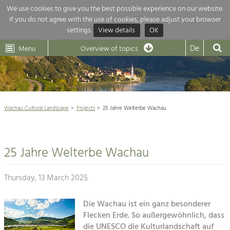
We use cookies to give you the best possible experience on our website.
If you do not agree with the use of cookies, please adjust your browser
Overview of topics
settings.
View details
OK
Wachau-
Wachau
Dunkelsteinerwald
Klima
Dunkelsteinerwald
Cultural
De
Menu
Landscape
Overview of topics
Development within our region is extremely diverse. Which is why we
News
provide you with an overview of our main topics here. For more

information, simply click on the topic to see all projects in this context.
Wachau Cultural Landscape

Wachau Cultural Landscape
Projects
25 Jahre Welterbe Wachau
Rückblick 25 Jahre Jubiläum

Nature & Landscape
Nature conservation

Conservation
25 Jahre Welterbe Wachau
Maintenance, Regulation and Further
Architecture

Development.
Building Culture
Thursday, 13 March 2025
Agriculture & Tourism
Site, Building Culture and Sustainable
Settlements.
Die Wachau ist ein ganz besonderer
Projects
Flecken Erde. So außergewöhnlich, dass
Agriculture & Forestry
die UNESCO die Kulturlandschaft auf