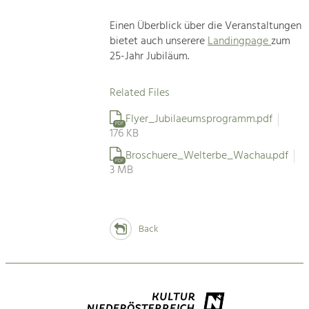
Einen Überblick über die Veranstaltungen
bietet auch unserere
Landingpage
zum
25-Jahr Jubiläum.
Related Files
Flyer_Jubilaeumsprogramm.pdf
PDF
176 KB
Broschuere_Welterbe_Wachau.pdf
PDF
3 MB
Back