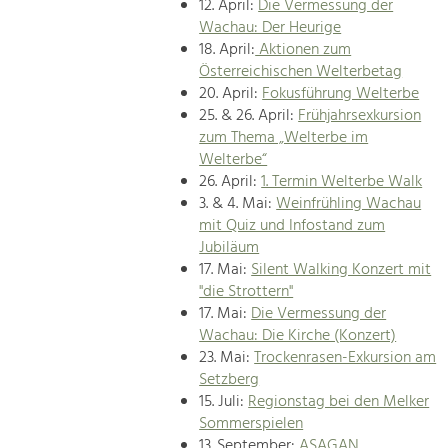
12. April:
Die Vermessung der
Wachau: Der Heurige
18. April:
Aktionen zum
Österreichischen Welterbetag
20. April:
Fokusführung Welterbe
25. & 26. April:
Frühjahrsexkursion
zum Thema „Welterbe im
Welterbe“
26. April:
1. Termin Welterbe Walk
3. & 4. Mai:
Weinfrühling Wachau
mit Quiz und Infostand zum
Jubiläum
17. Mai:
Silent Walking Konzert mit
"die Strottern"
17. Mai:
Die Vermessung der
Wachau: Die Kirche (Konzert)
23. Mai:
Trockenrasen-Exkursion am
Setzberg
15. Juli:
Regionstag bei den Melker
Sommerspielen
13. September:
ASAGAN