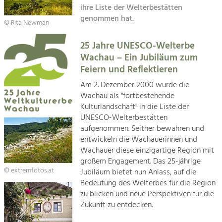
Kirchen am Fluss
Managing and Caring for the Cultural
ihre Liste der Welterbestätten
Landscape.
genommen hat.
© Rita Newman
Suche
Tourism
25 Jahre UNESCO-Welterbe
Offer Development and Positioning
Impressum
Wachau – Ein Jubiläum zum
Feiern und Reflektieren
Kontakt
Art & Culture
Am 2. Dezember 2000 wurde die
Crafts, Science and Research.
Wachau als "fortbestehende
Kulturlandschaft" in die Liste der
UNESCO-Welterbestätten
Social Affairs, Education
aufgenommen. Seither bewahren und
& Identity
entwickeln die Wachauerinnen und
Equality, Youth and Integration.
Wachauer diese einzigartige Region mit
großem Engagement. Das 25-jährige
Mobility & Energy
© extremfotos.at
Jubiläum bietet nun Anlass, auf die
Climate Change, Public Transport and
Bedeutung des Welterbes für die Region
Renewable Energy.
zu blicken und neue Perspektiven für die
Zukunft zu entdecken.
Economy
Increase in Regional Value Added.