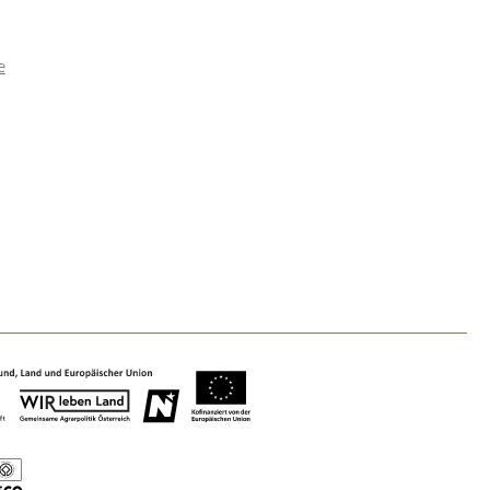
e
Nature & Landscape
Conservation
Maintenance, Regulation and Further
Development.
Building Culture
Site, Building Culture and Sustainable
Settlements.
Agriculture & Forestry
Managing and Caring for the Cultural
Landscape.
Tourism
Offer Development and Positioning