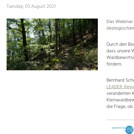
Tuesday, 03 August 2021
Das Webinar 
ökologischen
Durch den Bor
dass unsere W
Waldbewirtsc
fördern.
Bernhard Sch
LEADER-Regio
veränderten 
Kleinwaldbewi
die Frage, ob