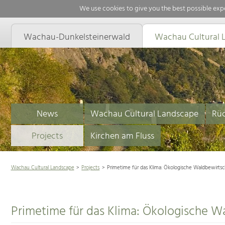
We use cookies to give you the best possible expe
Wachau-Dunkelsteinerwald
Wachau Cultural 
News
Wachau Cultural Landscape
Rüc
Projects
Kirchen am Fluss
Wachau Cultural Landscape
Projects
Primetime für das Klima: Ökologische Waldbewirts
Primetime für das Klima: Ökologische W