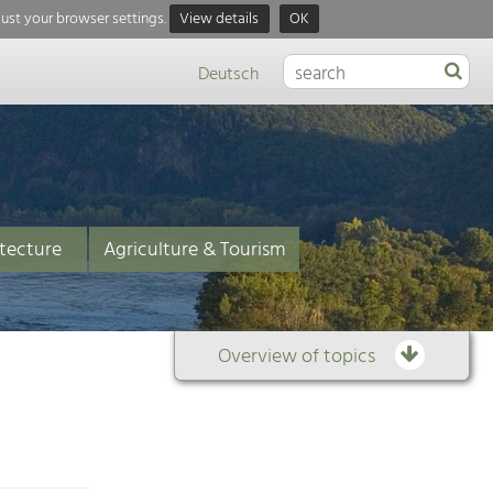
just your browser settings.
View details
OK
Deutsch
tecture
Agriculture & Tourism
Overview of topics
Overview
of