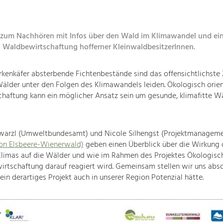
zum Nachhören mit Infos über den Wald im Klimawandel und ein 
 Waldbewirtschaftung hofferner KleinwaldbesitzerInnen.
kenkäfer absterbende Fichtenbestände sind das offensichtlichste 
älder unter den Folgen des Klimawandels leiden. Ökologisch orien
haftung kann ein möglicher Ansatz sein um gesunde, klimafitte W
warzl (Umweltbundesamt) und Nicole Silhengst (Projektmanageme
n Elsbeere-Wienerwald)
geben einen Überblick über die Wirkung 
Klimas auf die Wälder und wie im Rahmen des Projektes Ökologisc
rtschaftung darauf reagiert wird. Gemeinsam stellen wir uns abs
 ein derartiges Projekt auch in unserer Region Potenzial hätte.