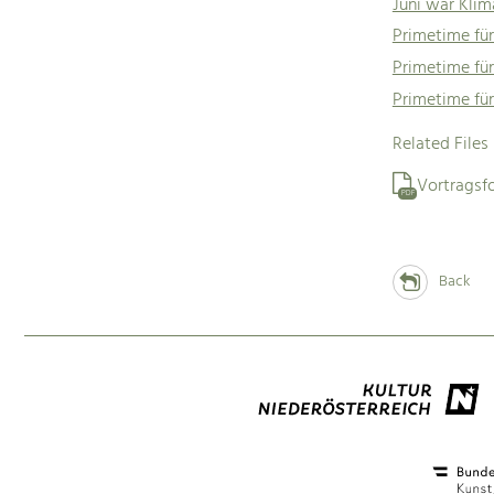
Juni war Kli
Primetime für
Primetime für
Primetime für
Related Files
Vortragsf
PDF
Back