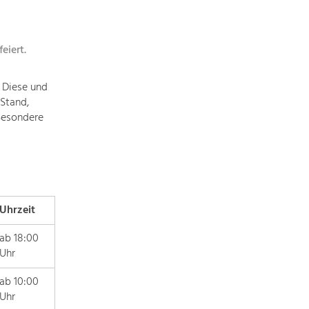
topics
eiert.
Development
within
 Diese und
our
Stand,
region
Besondere
is
extremely
diverse.
Which
is
why
Uhrzeit
we
provide
ab 18:00
you
Uhr
with
an
ab 10:00
overview
Uhr