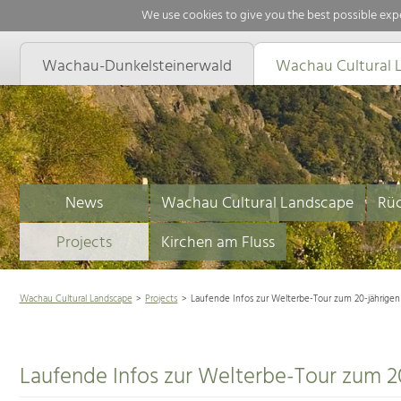
We use cookies to give you the best possible expe
Wachau-Dunkelsteinerwald
Wachau Cultural 
News
Wachau Cultural Landscape
Rüc
Projects
Kirchen am Fluss
Wachau Cultural Landscape
Projects
Laufende Infos zur Welterbe-Tour zum 20-jährigen
Laufende Infos zur Welterbe-Tour zum 2