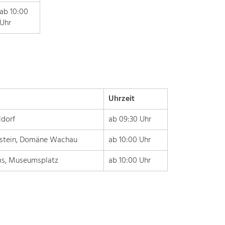
of
ab 10:00
our
Uhr
main
topics
here.
For
more
information,
simply
Uhrzeit
click
on
dorf
ab 09:30 Uhr
the
stein, Domäne Wachau
ab 10:00 Uhr
topic
to
s, Museumsplatz
ab 10:00 Uhr
see
all
projects
in
this
context.