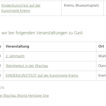
Kinder.Kunst.Fest auf der
Krems, Museumsplatz
Kunstmeile Krems
 wir bei folgenden Veranstaltungen zu Gast
m
Veranstaltung
Ort
0
2. Jahrmarkt
Mühl
0
Weinherbst in der Wachau
Dürn
0
KINDER.KUNST.FEST auf der Kunstmeile Krems
Krem
cts
the Wachau World Heritage Site