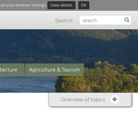
just your browser settings.
View details
OK
Deutsch
tecture
Agriculture & Tourism
Overview of topics
Overview
of