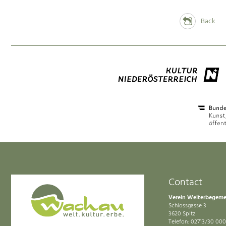
Back
Contact
Verein Welterbegem
Schlossgasse 3
3620 Spitz
Telefon: 02713/30 000