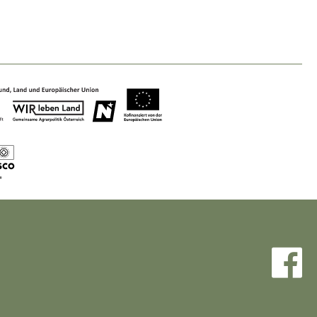
Nature & Landscape
Conservation
Maintenance, Regulation and Further
Development.
Building Culture
Site, Building Culture and Sustainable
Settlements.
Agriculture & Forestry
Managing and Caring for the Cultural
Landscape.
Tourism
Offer Development and Positioning