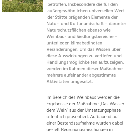
Kirchen am Fluss
Managing and Caring for the Cultural
betroffen. Insbesondere die für den
Landscape.
außergewöhnlichen universellen Wert
Suche
der Stätte prägenden Elemente der
Tourism
Natur- und Kulturlandschaft – darunter
Offer Development and Positioning
Naturschutzflächen ebenso wie
Impressum
Weinbau- und Siedlungsbereiche –
unterliegen klimabedingten
Kontakt
Art & Culture
Veränderungen. Um das Wissen über
Crafts, Science and Research.
diese Auswirkungen zu vertiefen und
Handlungsmöglichkeiten aufzuzeigen,
werden im Rahmen dieser Maßnahme
Social Affairs, Education
mehrere aufeinander abgestimmte
& Identity
Aktivitäten umgesetzt.
Equality, Youth and Integration.
Mobility & Energy
Im Bereich des Weinbaus werden die
Ergebnisse der Maßnahme „Das Wasser
Climate Change, Public Transport and
Renewable Energy.
dem Wein“ aus der Umsetzungsphase
öffentlich präsentiert. Aufbauend auf
Economy
einer Bestandsaufnahme wurden dabei
gezielt Begrünungsmischungen in
Increase in Regional Value Added.