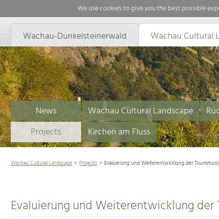
We use cookies to give you the best possible expe
Wachau-Dunkelsteinerwald
Wachau Cultural 
News
Wachau Cultural Landscape
Rüc
Projects
Kirchen am Fluss
Wachau Cultural Landscape
Projects
Evaluierung und Weiterentwicklung der Tourismusst
Evaluierung und Weiterentwicklung der 