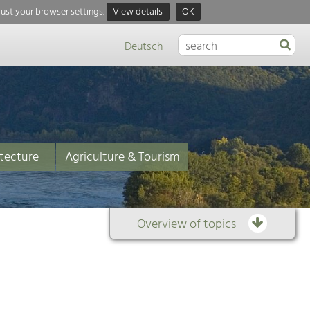
just your browser settings.
View details
OK
Deutsch
tecture
Agriculture & Tourism
Overview of topics
Overview
of