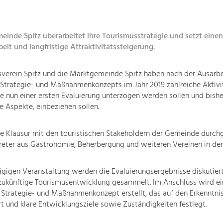
einde Spitz überarbeitet ihre Tourismusstrategie und setzt einen
t und langfristige Attraktivitätssteigerung.
sverein Spitz und die Marktgemeinde Spitz haben nach der Ausarbe
 Strategie- und Maßnahmenkonzepts im Jahr 2019 zahlreiche Aktivi
e nun einer ersten Evaluierung unterzogen werden sollen und bish
e Aspekte, einbeziehen sollen.
e Klausur mit den touristischen Stakeholdern der Gemeinde durchg
reter aus Gastronomie, Beherbergung und weiteren Vereinen in de
tägigen Veranstaltung werden die Evaluierungsergebnisse diskutier
 zukünftige Tourismusentwicklung gesammelt. Im Anschluss wird ei
s Strategie- und Maßnahmenkonzept erstellt, das auf den Erkenntni
rt und klare Entwicklungsziele sowie Zuständigkeiten festlegt.