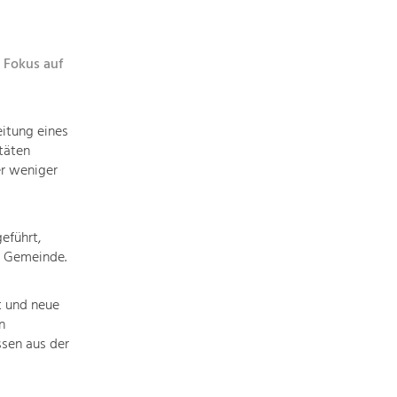
topics
 Fokus auf
Development
within
our
itung eines
region
täten
is
er weniger
extremely
diverse.
Which
is
eführt,
r Gemeinde.
why
we
provide
t und neue
you
n
with
ssen aus der
an
overview