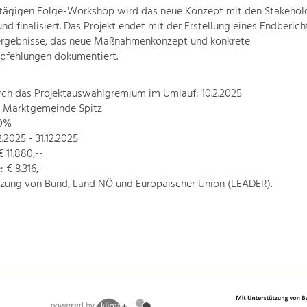
btägigen Folge-Workshop wird das neue Konzept mit den Stakehol
d finalisiert. Das Projekt endet mit der Erstellung eines Endbericht
ergebnisse, das neue Maßnahmenkonzept und konkrete
fehlungen dokumentiert.
rch das Projektauswahlgremium im Umlauf: 10.2.2025
: Marktgemeinde Spitz
70%
2.2025 - 31.12.2025
 11.880,--
€ 8.316,--
tzung von Bund, Land NÖ und Europäischer Union (LEADER).