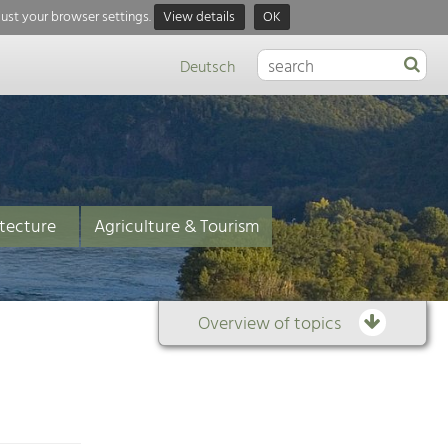
just your browser settings.
View details
OK
Deutsch
tecture
Agriculture & Tourism
Overview of topics
Overview
of