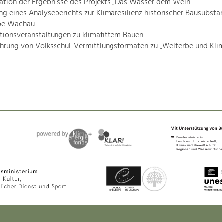
ation der Ergebnisse des Projekts „Das Wasser dem Wein“
ung eines Analyseberichts zur Klimaresilienz historischer Bausubsta
be Wachau
tionsveranstaltungen zu klimafittem Bauen
hrung von Volksschul-Vermittlungsformaten zu „Welterbe und Klim