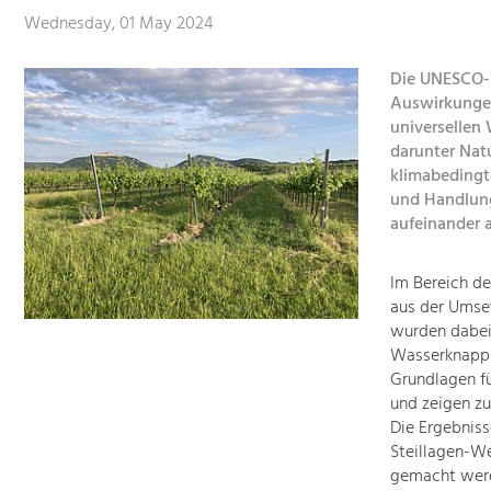
Wednesday, 01 May 2024
Die UNESCO-W
Auswirkungen
universellen
darunter Nat
klimabedingt
und Handlun
aufeinander 
Im Bereich d
aus der Umse
wurden dabei
Wasserknapph
Grundlagen f
und zeigen zu
Die Ergebnis
Steillagen-We
gemacht wer