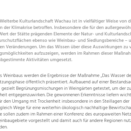
elterbe Kulturlandschaft Wachau ist in vielfältiger Weise von 
 der Klimakrise betroffen. Insbesondere die für den außergewöh
 Wert der Stätte prägenden Elemente der Natur- und Kulturlandsc
urschutzflächen ebenso wie Weinbau- und Siedlungsbereiche – u
en Veränderungen. Um das Wissen über diese Auswirkungen zu v
gsmöglichkeiten aufzuzeigen, werden im Rahmen dieser Maßna
abgestimmte Aktivitäten umgesetzt.
es Weinbaus werden die Ergebnisse der Maßnahme „Das Wasser d
tzungsphase öffentlich präsentiert. Aufbauend auf einer Bestands
 gezielt Begrünungsmischungen in Weingärten getestet, um der 
eit entgegenzuwirken. Die gewonnenen Erkenntnisse liefern wich
ür den Umgang mit Trockenheit insbesondere in den Steillagen de
gleich Wege für eine weiterhin ökologisch nachhaltige Bewirtscha
se sollen zudem im Rahmen einer Konferenz des europaweiten Net
inbaugebiete vorgestellt und damit auch für andere Regionen nut
den.