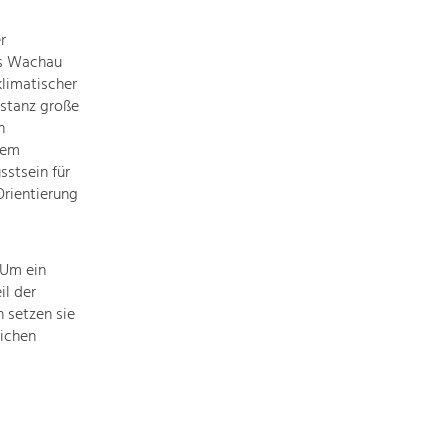
of
our
r
main
es Wachau
topics
limatischer
here.
stanz große
For
n
more
lem
information,
sstsein für
simply
rientierung
click
on
the
 Um ein
topic
il der
to
 setzen sie
see
ichen
all
projects
in
this
context.