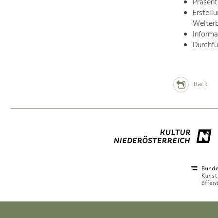
Präsent
Erstell
Welter
Informa
Durchfü
Back