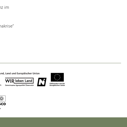
nz im
akrise“
Nature & Landscape
Conservation
Maintenance, Regulation and Further
Development.
Building Culture
Site, Building Culture and Sustainable
Settlements.
Agriculture & Forestry
Managing and Caring for the Cultural
Landscape.
Tourism
Offer Development and Positioning