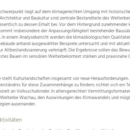
Schwerpunkt liegt auf dem klimagerechten Umgang mit historische
Architektur und Baukultur sind zentrale Bestandteile des Welterb
sentlich zu dessen Erhalt bei. Vor dem Hintergrund zunehmender k
kommt insbesondere der Anpassungsfähigkeit bestehender Bausub
 In einem Analysebericht werden die klimaökologischen Qualitäte
Gebäude anhand ausgewählter Beispiele untersucht und mit aktuel
r Altbestandssanierung verknüpft. Die Ergebnisse sollen das Bewu
stes Bauen im sensiblen Welterbekontext stärken und praxisnahe O
e stellt Kulturlandschaften insgesamt vor neue Herausforderungen.
Verständnis für diese Zusammenhänge zu fördern, richtet sich ein Te
elt an Volksschulkinder. In altersgerechten Vermittlungsformaten
 Welterbe Wachau, den Auswirkungen des Klimawandels und mögl
egien auseinander.
tivitäten