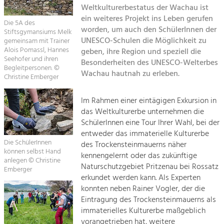
Kirchen am Fluss
Managing and Caring for the Cultural
Weltkulturerbestatus der Wachau ist
Landscape.
ein weiteres Projekt ins Leben gerufen
Die 5A des
Suche
worden, um auch den SchülerInnen der
Stiftsgymansiums Melk
Tourism
UNESCO-Schulen die Möglichkeit zu
gemeinsam mit Trainer
Offer Development and Positioning
Alois Pomassl, Hannes
geben, ihre Region und speziell die
Impressum
Seehofer und ihren
Besonderheiten des UNESCO-Welterbes
Begleitpersonen. ©
Wachau hautnah zu erleben.
Kontakt
Art & Culture
Christine Emberger
Crafts, Science and Research.
Im Rahmen einer eintägigen Exkursion in
das Weltkulturerbe unternehmen die
Social Affairs, Education
SchülerInnen eine Tour Ihrer Wahl, bei der
entweder das immaterielle Kulturerbe
& Identity
Die SchülerInnen
des Trockensteinmauerns näher
Equality, Youth and Integration.
können selbst Hand
kennengelernt oder das zukünftige
anlegen © Christine
Mobility & Energy
Naturschutzgebiet Pritzenau bei Rossatz
Emberger
erkundet werden kann. Als Experten
Climate Change, Public Transport and
Renewable Energy.
konnten neben Rainer Vogler, der die
Eintragung des Trockensteinmauerns als
Economy
immaterielles Kulturerbe maßgeblich
vorangetrieben hat, weitere
Increase in Regional Value Added.