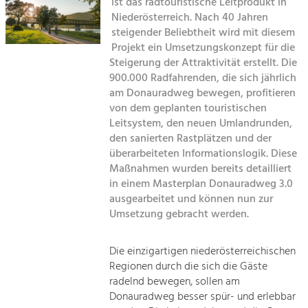
Kirchen am Fluss
ist das radtouristische Leitprodukt in
Managing and Caring for the Cultural
Landscape.
Niederösterreich. Nach 40 Jahren
steigender Beliebtheit wird mit diesem
Suche
Tourism
Projekt ein Umsetzungskonzept für die
Steigerung der Attraktivität erstellt. Die
Offer Development and Positioning
Impressum
900.000 Radfahrenden, die sich jährlich
am Donauradweg bewegen, profitieren
Kontakt
Art & Culture
von dem geplanten touristischen
Leitsystem, den neuen Umlandrunden,
Crafts, Science and Research.
den sanierten Rastplätzen und der
überarbeiteten Informationslogik. Diese
Social Affairs, Education
Maßnahmen wurden bereits detailliert
in einem Masterplan Donauradweg 3.0
& Identity
ausgearbeitet und können nun zur
Equality, Youth and Integration.
Umsetzung gebracht werden.
Mobility & Energy
Climate Change, Public Transport and
Die einzigartigen niederösterreichischen
Renewable Energy.
Regionen durch die sich die Gäste
radelnd bewegen, sollen am
Economy
Donauradweg besser spür- und erlebbar
Increase in Regional Value Added.