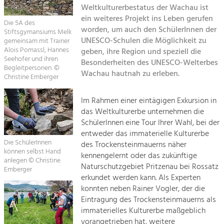
Kirchen am Fluss
Managing and Caring for the Cultural
Weltkulturerbestatus der Wachau ist
Landscape.
ein weiteres Projekt ins Leben gerufen
Die 5A des
Suche
worden, um auch den SchülerInnen der
Stiftsgymansiums Melk
Tourism
UNESCO-Schulen die Möglichkeit zu
gemeinsam mit Trainer
Offer Development and Positioning
Alois Pomassl, Hannes
geben, ihre Region und speziell die
Impressum
Seehofer und ihren
Besonderheiten des UNESCO-Welterbes
Begleitpersonen. ©
Wachau hautnah zu erleben.
Kontakt
Art & Culture
Christine Emberger
Crafts, Science and Research.
Im Rahmen einer eintägigen Exkursion in
das Weltkulturerbe unternehmen die
Social Affairs, Education
SchülerInnen eine Tour Ihrer Wahl, bei der
entweder das immaterielle Kulturerbe
& Identity
Die SchülerInnen
des Trockensteinmauerns näher
Equality, Youth and Integration.
können selbst Hand
kennengelernt oder das zukünftige
anlegen © Christine
Mobility & Energy
Naturschutzgebiet Pritzenau bei Rossatz
Emberger
erkundet werden kann. Als Experten
Climate Change, Public Transport and
Renewable Energy.
konnten neben Rainer Vogler, der die
Eintragung des Trockensteinmauerns als
Economy
immaterielles Kulturerbe maßgeblich
vorangetrieben hat, weitere
Increase in Regional Value Added.