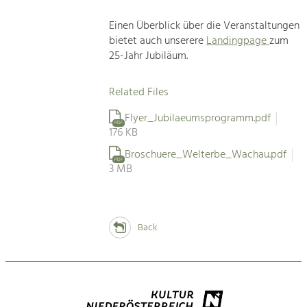
Einen Überblick über die Veranstaltungen
bietet auch unserere
Landingpage
zum
25-Jahr Jubiläum.
Related Files
Flyer_Jubilaeumsprogramm.pdf
PDF
176 KB
Broschuere_Welterbe_Wachau.pdf
PDF
3 MB
Back