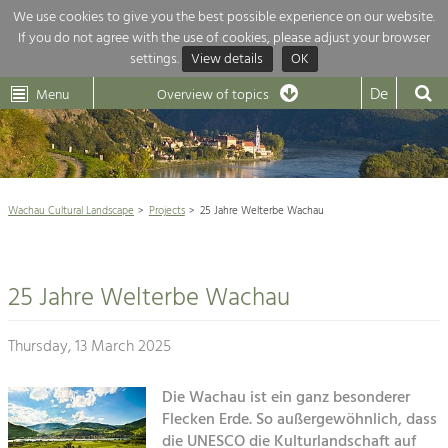
We use cookies to give you the best possible experience on our website.
If you do not agree with the use of cookies, please adjust your browser
Overview of topics
settings.
View details
OK
Wachau-
Wachau
Dunkelsteinerwald
Klima
Dunkelsteinerwald
Cultural
De
Menu
Landscape
Overview of topics
Development within our region is extremely diverse. Which is why we
News
provide you with an overview of our main topics here. For more

information, simply click on the topic to see all projects in this context.
Wachau Cultural Landscape

Wachau Cultural Landscape
Projects
25 Jahre Welterbe Wachau
Rückblick 25 Jahre Jubiläum

Nature & Landscape
Nature conservation

Conservation
25 Jahre Welterbe Wachau
Maintenance, Regulation and Further
Architecture

Development.
Building Culture
Thursday, 13 March 2025
Agriculture & Tourism
Site, Building Culture and Sustainable
Settlements.
Die Wachau ist ein ganz besonderer
Projects
Flecken Erde. So außergewöhnlich, dass
Agriculture & Forestry
die UNESCO die Kulturlandschaft auf