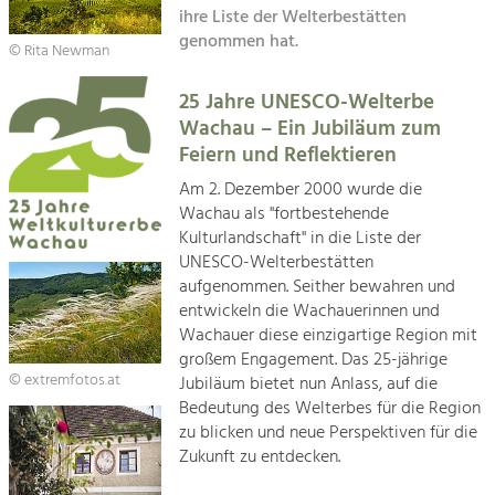
Kirchen am Fluss
Managing and Caring for the Cultural
ihre Liste der Welterbestätten
Landscape.
genommen hat.
© Rita Newman
Suche
Tourism
25 Jahre UNESCO-Welterbe
Offer Development and Positioning
Impressum
Wachau – Ein Jubiläum zum
Feiern und Reflektieren
Kontakt
Art & Culture
Am 2. Dezember 2000 wurde die
Crafts, Science and Research.
Wachau als "fortbestehende
Kulturlandschaft" in die Liste der
UNESCO-Welterbestätten
Social Affairs, Education
aufgenommen. Seither bewahren und
& Identity
entwickeln die Wachauerinnen und
Equality, Youth and Integration.
Wachauer diese einzigartige Region mit
großem Engagement. Das 25-jährige
Mobility & Energy
© extremfotos.at
Jubiläum bietet nun Anlass, auf die
Climate Change, Public Transport and
Bedeutung des Welterbes für die Region
Renewable Energy.
zu blicken und neue Perspektiven für die
Zukunft zu entdecken.
Economy
Increase in Regional Value Added.