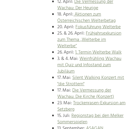
12. April:
Die Vermessung der
Wachau: Der Heurige
18. April:
Aktionen zum
Österreichischen Welterbetag
20. April:
Fokusführung Welterbe
25. & 26. April:
Frühjahrsexkursion
zum Thema „Welterbe im
Welterbe“
26. April:
1. Termin Welterbe Walk
3. & 4. Mai:
Weinfrühling Wachau
mit Quiz und Infostand zum
Jubiläum
17. Mai:
Silent Walking Konzert mit
"die Strottern"
17. Mai:
Die Vermessung der
Wachau: Die Kirche (Konzert)
23. Mai:
Trockenrasen-Exkursion am
Setzberg
15. Juli:
Regionstag bei den Melker
Sommerspielen
13. September:
ASAGAN