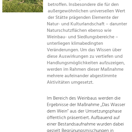
Kirchen am Fluss
Managing and Caring for the Cultural
betroffen. Insbesondere die für den
Landscape.
außergewöhnlichen universellen Wert
Suche
der Stätte prägenden Elemente der
Tourism
Natur- und Kulturlandschaft – darunter
Offer Development and Positioning
Naturschutzflächen ebenso wie
Impressum
Weinbau- und Siedlungsbereiche –
unterliegen klimabedingten
Kontakt
Art & Culture
Veränderungen. Um das Wissen über
Crafts, Science and Research.
diese Auswirkungen zu vertiefen und
Handlungsmöglichkeiten aufzuzeigen,
werden im Rahmen dieser Maßnahme
Social Affairs, Education
mehrere aufeinander abgestimmte
& Identity
Aktivitäten umgesetzt.
Equality, Youth and Integration.
Mobility & Energy
Im Bereich des Weinbaus werden die
Ergebnisse der Maßnahme „Das Wasser
Climate Change, Public Transport and
Renewable Energy.
dem Wein“ aus der Umsetzungsphase
öffentlich präsentiert. Aufbauend auf
Economy
einer Bestandsaufnahme wurden dabei
gezielt Begrünungsmischungen in
Increase in Regional Value Added.