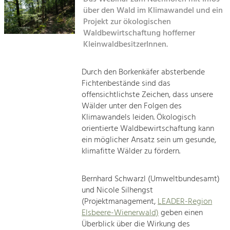
Kirchen am Fluss
Managing and Caring for the Cultural
Landscape.
über den Wald im Klimawandel und ein
Projekt zur ökologischen
Suche
Waldbewirtschaftung hofferner
Tourism
KleinwaldbesitzerInnen.
Offer Development and Positioning
Impressum
Durch den Borkenkäfer absterbende
Kontakt
Art & Culture
Fichtenbestände sind das
Crafts, Science and Research.
offensichtlichste Zeichen, dass unsere
Wälder unter den Folgen des
Klimawandels leiden. Ökologisch
Social Affairs, Education
orientierte Waldbewirtschaftung kann
& Identity
ein möglicher Ansatz sein um gesunde,
Equality, Youth and Integration.
klimafitte Wälder zu fördern.
Mobility & Energy
Bernhard Schwarzl (Umweltbundesamt)
Climate Change, Public Transport and
und Nicole Silhengst
Renewable Energy.
(Projektmanagement,
LEADER-Region
Elsbeere-Wienerwald)
geben einen
Economy
Überblick über die Wirkung des
Increase in Regional Value Added.