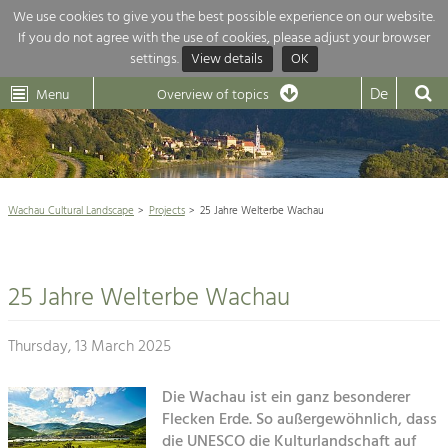
We use cookies to give you the best possible experience on our website.
If you do not agree with the use of cookies, please adjust your browser
Overview of topics
settings.
View details
OK
Wachau-
Wachau
Dunkelsteinerwald
Klima
Dunkelsteinerwald
Cultural
De
Menu
Landscape
Overview of topics
Development within our region is extremely diverse. Which is why we
News
provide you with an overview of our main topics here. For more

information, simply click on the topic to see all projects in this context.
Wachau Cultural Landscape

Wachau Cultural Landscape
Projects
25 Jahre Welterbe Wachau
Rückblick 25 Jahre Jubiläum

Nature & Landscape
Nature conservation

Conservation
25 Jahre Welterbe Wachau
Maintenance, Regulation and Further
Architecture

Development.
Building Culture
Thursday, 13 March 2025
Agriculture & Tourism
Site, Building Culture and Sustainable
Settlements.
Die Wachau ist ein ganz besonderer
Projects
Flecken Erde. So außergewöhnlich, dass
Agriculture & Forestry
die UNESCO die Kulturlandschaft auf