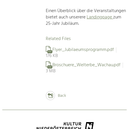
Einen Überblick über die Veranstaltungen
bietet auch unserere
Landingpage
zum
25-Jahr Jubiläum.
Related Files
Flyer_Jubilaeumsprogramm.pdf
PDF
176 KB
Broschuere_Welterbe_Wachau.pdf
PDF
3 MB
Back