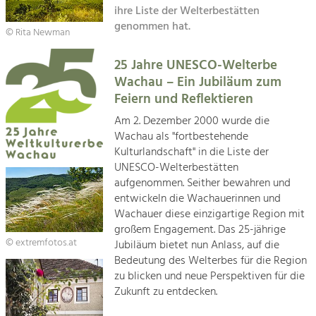
Kirchen am Fluss
Managing and Caring for the Cultural
ihre Liste der Welterbestätten
Landscape.
genommen hat.
© Rita Newman
Suche
Tourism
25 Jahre UNESCO-Welterbe
Offer Development and Positioning
Impressum
Wachau – Ein Jubiläum zum
Feiern und Reflektieren
Kontakt
Art & Culture
Am 2. Dezember 2000 wurde die
Crafts, Science and Research.
Wachau als "fortbestehende
Kulturlandschaft" in die Liste der
UNESCO-Welterbestätten
Social Affairs, Education
aufgenommen. Seither bewahren und
& Identity
entwickeln die Wachauerinnen und
Equality, Youth and Integration.
Wachauer diese einzigartige Region mit
großem Engagement. Das 25-jährige
Mobility & Energy
© extremfotos.at
Jubiläum bietet nun Anlass, auf die
Climate Change, Public Transport and
Bedeutung des Welterbes für die Region
Renewable Energy.
zu blicken und neue Perspektiven für die
Zukunft zu entdecken.
Economy
Increase in Regional Value Added.