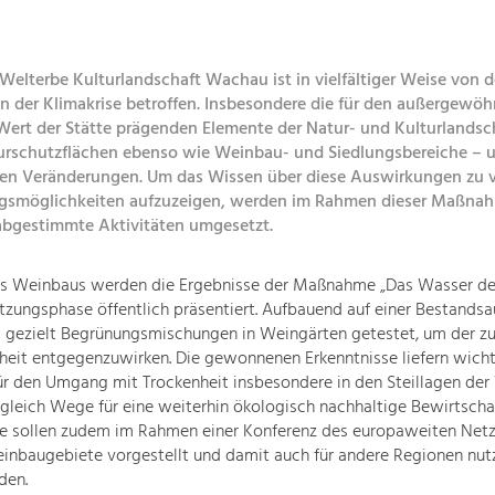
elterbe Kulturlandschaft Wachau ist in vielfältiger Weise von 
 der Klimakrise betroffen. Insbesondere die für den außergewöh
 Wert der Stätte prägenden Elemente der Natur- und Kulturlandsc
urschutzflächen ebenso wie Weinbau- und Siedlungsbereiche – u
en Veränderungen. Um das Wissen über diese Auswirkungen zu v
gsmöglichkeiten aufzuzeigen, werden im Rahmen dieser Maßna
abgestimmte Aktivitäten umgesetzt.
es Weinbaus werden die Ergebnisse der Maßnahme „Das Wasser d
tzungsphase öffentlich präsentiert. Aufbauend auf einer Bestands
 gezielt Begrünungsmischungen in Weingärten getestet, um der 
eit entgegenzuwirken. Die gewonnenen Erkenntnisse liefern wich
ür den Umgang mit Trockenheit insbesondere in den Steillagen de
gleich Wege für eine weiterhin ökologisch nachhaltige Bewirtscha
se sollen zudem im Rahmen einer Konferenz des europaweiten Net
inbaugebiete vorgestellt und damit auch für andere Regionen nut
den.