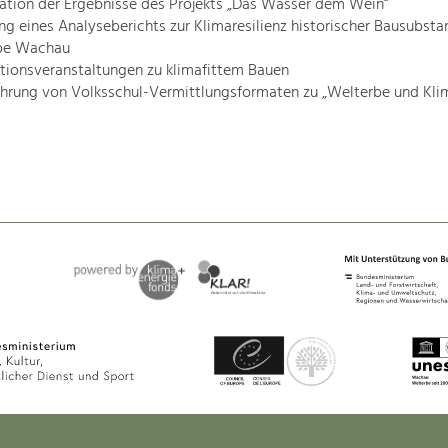
ation der Ergebnisse des Projekts „Das Wasser dem Wein“
ung eines Analyseberichts zur Klimaresilienz historischer Bausubsta
be Wachau
tionsveranstaltungen zu klimafittem Bauen
hrung von Volksschul-Vermittlungsformaten zu „Welterbe und Klim