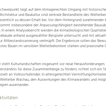
Schwerpunkt liegt auf dem klimagerechten Umgang mit historische
Architektur und Baukultur sind zentrale Bestandteile des Welterb
sentlich zu dessen Erhalt bei. Vor dem Hintergrund zunehmender k
kommt insbesondere der Anpassungsfähigkeit bestehender Bausub
 In einem Analysebericht werden die klimaökologischen Qualitäte
Gebäude anhand ausgewählter Beispiele untersucht und mit aktuel
r Altbestandssanierung verknüpft. Die Ergebnisse sollen das Bewu
stes Bauen im sensiblen Welterbekontext stärken und praxisnahe O
e stellt Kulturlandschaften insgesamt vor neue Herausforderungen.
Verständnis für diese Zusammenhänge zu fördern, richtet sich ein Te
elt an Volksschulkinder. In altersgerechten Vermittlungsformaten
 Welterbe Wachau, den Auswirkungen des Klimawandels und mögl
egien auseinander.
tivitäten