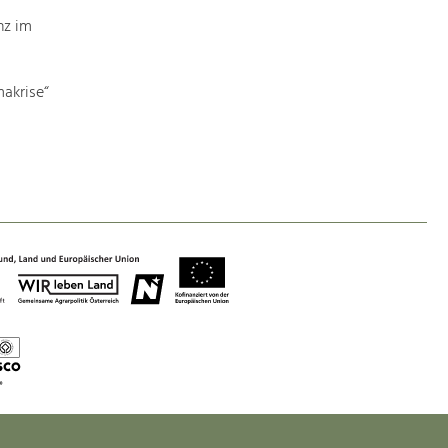
nz im
akrise“
Nature & Landscape
Conservation
Maintenance, Regulation and Further
Development.
Building Culture
Site, Building Culture and Sustainable
Settlements.
Agriculture & Forestry
Managing and Caring for the Cultural
Landscape.
Tourism
Offer Development and Positioning