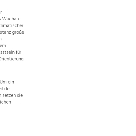
of
our
r
main
es Wachau
topics
limatischer
here.
stanz große
For
n
more
lem
information,
sstsein für
simply
rientierung
click
on
the
 Um ein
topic
il der
to
 setzen sie
see
ichen
all
projects
in
this
context.