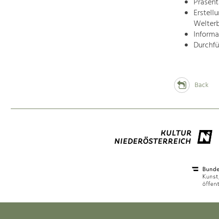
Präsent
Erstell
Welter
Informa
Durchfü
Back