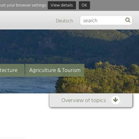
just your browser settings.
View details
OK
Deutsch
tecture
Agriculture & Tourism
Overview of topics
Overview
of