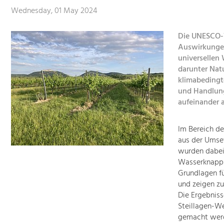
Wednesday, 01 May 2024
Die UNESCO-W
Auswirkungen
universellen
darunter Nat
klimabedingt
und Handlun
aufeinander 
Im Bereich d
aus der Umse
wurden dabei
Wasserknapph
Grundlagen f
und zeigen zu
Die Ergebnis
Steillagen-We
gemacht wer