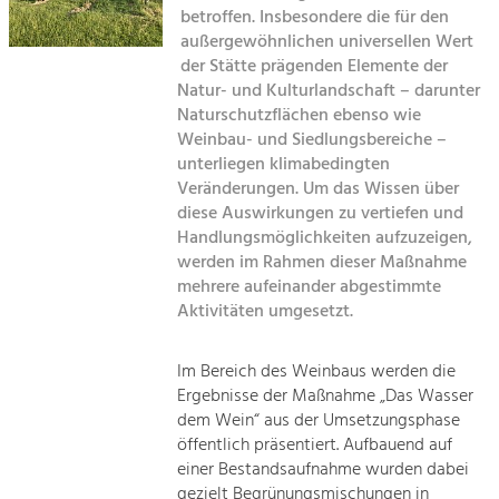
Kirchen am Fluss
Managing and Caring for the Cultural
betroffen. Insbesondere die für den
Landscape.
außergewöhnlichen universellen Wert
Suche
der Stätte prägenden Elemente der
Tourism
Natur- und Kulturlandschaft – darunter
Offer Development and Positioning
Naturschutzflächen ebenso wie
Impressum
Weinbau- und Siedlungsbereiche –
unterliegen klimabedingten
Kontakt
Art & Culture
Veränderungen. Um das Wissen über
Crafts, Science and Research.
diese Auswirkungen zu vertiefen und
Handlungsmöglichkeiten aufzuzeigen,
werden im Rahmen dieser Maßnahme
Social Affairs, Education
mehrere aufeinander abgestimmte
& Identity
Aktivitäten umgesetzt.
Equality, Youth and Integration.
Mobility & Energy
Im Bereich des Weinbaus werden die
Ergebnisse der Maßnahme „Das Wasser
Climate Change, Public Transport and
Renewable Energy.
dem Wein“ aus der Umsetzungsphase
öffentlich präsentiert. Aufbauend auf
Economy
einer Bestandsaufnahme wurden dabei
gezielt Begrünungsmischungen in
Increase in Regional Value Added.