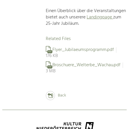
Einen Überblick über die Veranstaltungen
bietet auch unserere
Landingpage
zum
25-Jahr Jubiläum.
Related Files
Flyer_Jubilaeumsprogramm.pdf
PDF
176 KB
Broschuere_Welterbe_Wachau.pdf
PDF
3 MB
Back