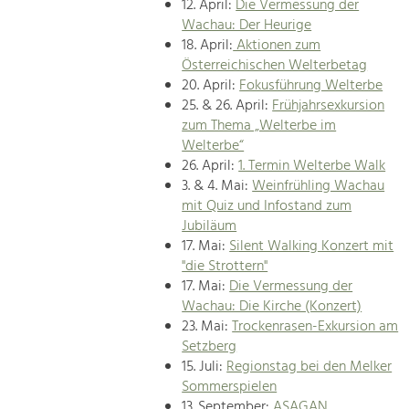
12. April:
Die Vermessung der
Wachau: Der Heurige
18. April:
Aktionen zum
Österreichischen Welterbetag
20. April:
Fokusführung Welterbe
25. & 26. April:
Frühjahrsexkursion
zum Thema „Welterbe im
Welterbe“
26. April:
1. Termin Welterbe Walk
3. & 4. Mai:
Weinfrühling Wachau
mit Quiz und Infostand zum
Jubiläum
17. Mai:
Silent Walking Konzert mit
"die Strottern"
17. Mai:
Die Vermessung der
Wachau: Die Kirche (Konzert)
23. Mai:
Trockenrasen-Exkursion am
Setzberg
15. Juli:
Regionstag bei den Melker
Sommerspielen
13. September:
ASAGAN