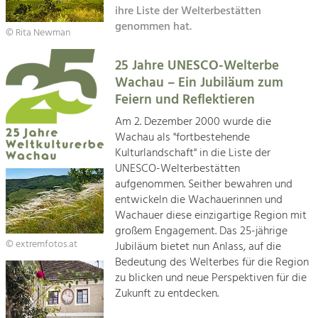
Kirchen am Fluss
Managing and Caring for the Cultural
ihre Liste der Welterbestätten
Landscape.
genommen hat.
© Rita Newman
Suche
Tourism
25 Jahre UNESCO-Welterbe
Offer Development and Positioning
Impressum
Wachau – Ein Jubiläum zum
Feiern und Reflektieren
Kontakt
Art & Culture
Am 2. Dezember 2000 wurde die
Crafts, Science and Research.
Wachau als "fortbestehende
Kulturlandschaft" in die Liste der
UNESCO-Welterbestätten
Social Affairs, Education
aufgenommen. Seither bewahren und
& Identity
entwickeln die Wachauerinnen und
Equality, Youth and Integration.
Wachauer diese einzigartige Region mit
großem Engagement. Das 25-jährige
Mobility & Energy
© extremfotos.at
Jubiläum bietet nun Anlass, auf die
Climate Change, Public Transport and
Bedeutung des Welterbes für die Region
Renewable Energy.
zu blicken und neue Perspektiven für die
Zukunft zu entdecken.
Economy
Increase in Regional Value Added.