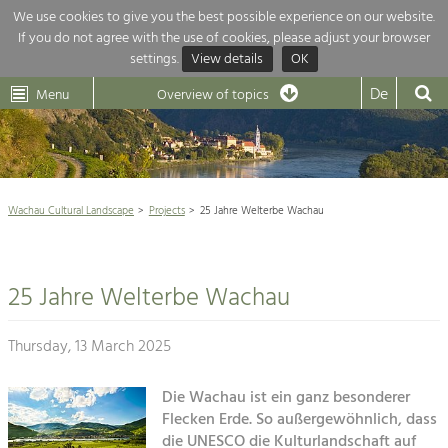
We use cookies to give you the best possible experience on our website.
If you do not agree with the use of cookies, please adjust your browser
Overview of topics
settings.
View details
OK
Wachau-
Wachau
Dunkelsteinerwald
Klima
Dunkelsteinerwald
Cultural
De
Menu
Landscape
Overview of topics
Development within our region is extremely diverse. Which is why we
News
provide you with an overview of our main topics here. For more

information, simply click on the topic to see all projects in this context.
Wachau Cultural Landscape

Wachau Cultural Landscape
Projects
25 Jahre Welterbe Wachau
Rückblick 25 Jahre Jubiläum

Nature & Landscape
Nature conservation

Conservation
25 Jahre Welterbe Wachau
Maintenance, Regulation and Further
Architecture

Development.
Building Culture
Thursday, 13 March 2025
Agriculture & Tourism
Site, Building Culture and Sustainable
Settlements.
Die Wachau ist ein ganz besonderer
Projects
Flecken Erde. So außergewöhnlich, dass
Agriculture & Forestry
die UNESCO die Kulturlandschaft auf