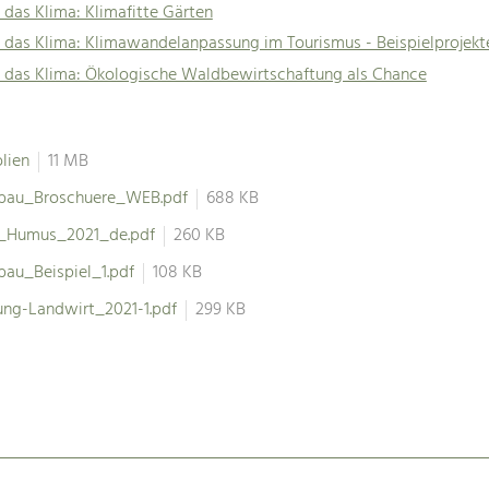
 das Klima: Klimafitte Gärten
 das Klima: Klimawandelanpassung im Tourismus - Beispielprojekt
r das Klima: Ökologische Waldbewirtschaftung als Chance
lien
11 MB
bau_Broschuere_WEB.pdf
688 KB
t_Humus_2021_de.pdf
260 KB
au_Beispiel_1.pdf
108 KB
ung-Landwirt_2021-1.pdf
299 KB