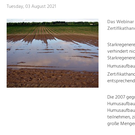
Tuesday, 03 August 2021
Das Webinar
Zertifikathan
Starkregener
verhindert n
Starkregenere
Humusaufbau 
Zertifikathan
entsprechend
Die 2007 gegr
Humusaufbau e
Humusaufbaup
teilnehmen, z
große Mengen