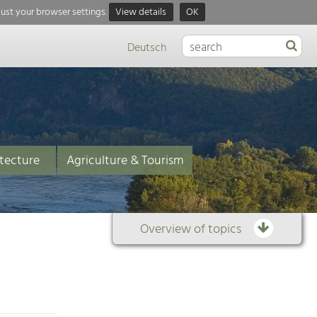
just your browser settings.
View details
OK
Deutsch
tecture
Agriculture & Tourism
Overview of topics
Overview
of