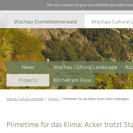
We use cookies to give you the best possible expe
Wachau-Dunkelsteinerwald
Wachau Cultural 
News
Wachau Cultural Landscape
Rüc
Projects
Kirchen am Fluss
Wachau Cultural Landscape
Projects
Primetime für das Klima: Acker trotzt Starkregen
Primetime für das Klima: Acker trotzt St