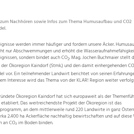
 zum Nachhören sowie Infos zum Thema Humusaufbau und CO2
del.
eignisse werden immer häufiger und fordern unsere Äcker. Humusa
icht nur Abschwemmungen und erhöht die Wasseraufnahmefähigkei
ignissen, sondern bindet auch CO
. Mag. Jochen Buchmaier stellt d
2
der Ökoregion Kaindorf (Stmk.) und den damit einhergehenden C
del vor. Ein teilnehmender Landwirt berichtet von seinen Erfahrunge
em Interesse wird das Thema von der KLAR! Region weiter verfolgt
ündete Ökoregion Kaindorf hat sich europaweit als der Themenfüh
tabliert. Das weitreichendste Projekt der Ökoregion ist das
rogramm, an dem mittlerweile rund 220 Landwirte in ganz Österr
irka 2.400 ha Ackerfläche nachhaltig bewirtschaften und auf diese
 an CO₂ im Boden binden.