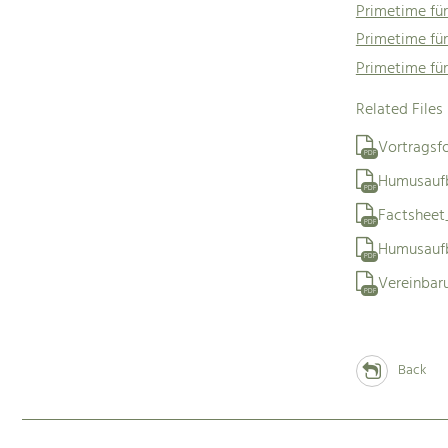
Primetime für
Primetime für
Primetime fü
Related Files
Vortragsfo
PDF
Humusauf
PDF
Factshee
PDF
Humusaufb
PDF
Vereinbar
PDF
Back