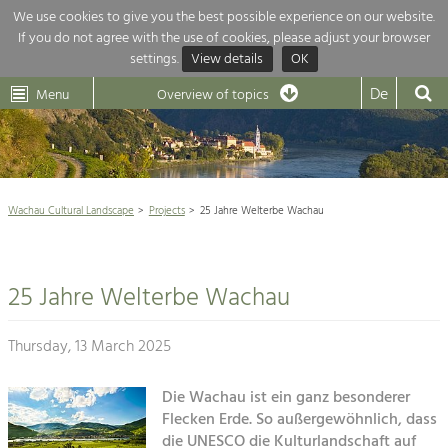
We use cookies to give you the best possible experience on our website.
If you do not agree with the use of cookies, please adjust your browser
Overview of topics
settings.
View details
OK
Wachau-
Wachau
Dunkelsteinerwald
Klima
Dunkelsteinerwald
Cultural
De
Menu
Landscape
Overview of topics
Development within our region is extremely diverse. Which is why we
News
provide you with an overview of our main topics here. For more

information, simply click on the topic to see all projects in this context.
Wachau Cultural Landscape

Wachau Cultural Landscape
Projects
25 Jahre Welterbe Wachau
Rückblick 25 Jahre Jubiläum

Nature & Landscape
Nature conservation

Conservation
25 Jahre Welterbe Wachau
Maintenance, Regulation and Further
Architecture

Development.
Building Culture
Thursday, 13 March 2025
Agriculture & Tourism
Site, Building Culture and Sustainable
Settlements.
Die Wachau ist ein ganz besonderer
Projects
Flecken Erde. So außergewöhnlich, dass
Agriculture & Forestry
die UNESCO die Kulturlandschaft auf