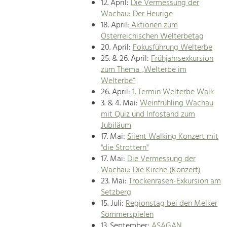
12. April:
Die Vermessung der
Wachau: Der Heurige
18. April:
Aktionen zum
Österreichischen Welterbetag
20. April:
Fokusführung Welterbe
25. & 26. April:
Frühjahrsexkursion
zum Thema „Welterbe im
Welterbe“
26. April:
1. Termin Welterbe Walk
3. & 4. Mai:
Weinfrühling Wachau
mit Quiz und Infostand zum
Jubiläum
17. Mai:
Silent Walking Konzert mit
"die Strottern"
17. Mai:
Die Vermessung der
Wachau: Die Kirche (Konzert)
23. Mai:
Trockenrasen-Exkursion am
Setzberg
15. Juli:
Regionstag bei den Melker
Sommerspielen
13. September:
ASAGAN