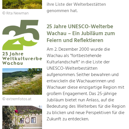
Kirchen am Fluss
Managing and Caring for the Cultural
ihre Liste der Welterbestätten
Landscape.
genommen hat.
© Rita Newman
Suche
Tourism
25 Jahre UNESCO-Welterbe
Offer Development and Positioning
Impressum
Wachau – Ein Jubiläum zum
Feiern und Reflektieren
Kontakt
Art & Culture
Am 2. Dezember 2000 wurde die
Crafts, Science and Research.
Wachau als "fortbestehende
Kulturlandschaft" in die Liste der
UNESCO-Welterbestätten
Social Affairs, Education
aufgenommen. Seither bewahren und
& Identity
entwickeln die Wachauerinnen und
Equality, Youth and Integration.
Wachauer diese einzigartige Region mit
großem Engagement. Das 25-jährige
Mobility & Energy
© extremfotos.at
Jubiläum bietet nun Anlass, auf die
Climate Change, Public Transport and
Bedeutung des Welterbes für die Region
Renewable Energy.
zu blicken und neue Perspektiven für die
Zukunft zu entdecken.
Economy
Increase in Regional Value Added.