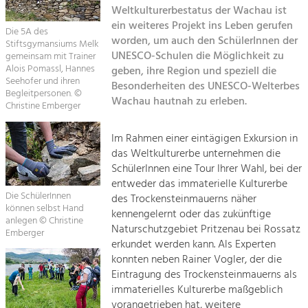
Kirchen am Fluss
Managing and Caring for the Cultural
Weltkulturerbestatus der Wachau ist
Landscape.
ein weiteres Projekt ins Leben gerufen
Die 5A des
Suche
worden, um auch den SchülerInnen der
Stiftsgymansiums Melk
Tourism
UNESCO-Schulen die Möglichkeit zu
gemeinsam mit Trainer
Offer Development and Positioning
Alois Pomassl, Hannes
geben, ihre Region und speziell die
Impressum
Seehofer und ihren
Besonderheiten des UNESCO-Welterbes
Begleitpersonen. ©
Wachau hautnah zu erleben.
Kontakt
Art & Culture
Christine Emberger
Crafts, Science and Research.
Im Rahmen einer eintägigen Exkursion in
das Weltkulturerbe unternehmen die
Social Affairs, Education
SchülerInnen eine Tour Ihrer Wahl, bei der
entweder das immaterielle Kulturerbe
& Identity
Die SchülerInnen
des Trockensteinmauerns näher
Equality, Youth and Integration.
können selbst Hand
kennengelernt oder das zukünftige
anlegen © Christine
Mobility & Energy
Naturschutzgebiet Pritzenau bei Rossatz
Emberger
erkundet werden kann. Als Experten
Climate Change, Public Transport and
Renewable Energy.
konnten neben Rainer Vogler, der die
Eintragung des Trockensteinmauerns als
Economy
immaterielles Kulturerbe maßgeblich
vorangetrieben hat, weitere
Increase in Regional Value Added.