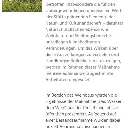
Kirchen am Fluss
Managing and Caring for the Cultural
betroffen. Insbesondere die für den
Landscape.
außergewöhnlichen universellen Wert
Suche
der Stätte prägenden Elemente der
Tourism
Natur- und Kulturlandschaft – darunter
Offer Development and Positioning
Naturschutzflächen ebenso wie
Impressum
Weinbau- und Siedlungsbereiche –
unterliegen klimabedingten
Kontakt
Art & Culture
Veränderungen. Um das Wissen über
Crafts, Science and Research.
diese Auswirkungen zu vertiefen und
Handlungsmöglichkeiten aufzuzeigen,
werden im Rahmen dieser Maßnahme
Social Affairs, Education
mehrere aufeinander abgestimmte
& Identity
Aktivitäten umgesetzt.
Equality, Youth and Integration.
Mobility & Energy
Im Bereich des Weinbaus werden die
Ergebnisse der Maßnahme „Das Wasser
Climate Change, Public Transport and
Renewable Energy.
dem Wein“ aus der Umsetzungsphase
öffentlich präsentiert. Aufbauend auf
Economy
einer Bestandsaufnahme wurden dabei
gezielt Begrünungsmischungen in
Increase in Regional Value Added.