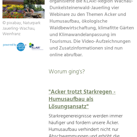
Kirchen am Fluss
organisierte die KLAR!-Region Wachau-
Managing and Caring for the Cultural
Landscape.
Dunkelsteinerwald-Jauerling vier
Webinare zu den Themen Acker und
Suche
Tourism
Humusaufbau, ökologische
© pixabay, Naturpark
Waldbewirtschaftung, klimafitte Gärten
Offer Development and Positioning
Jauerling-Wachau,
Impressum
Weinfranz
und Klimawandelanpassung im
Tourismus. Die Video-Aufzeichnungen
Kontakt
Art & Culture
und Zusatzinformationen sind nun
online abrufbar.
Crafts, Science and Research.
Worum ging's?
Social Affairs, Education
& Identity
Equality, Youth and Integration.
"Acker trotzt Starkregen -
Humusaufbau als
Mobility & Energy
Lösungsansatz"
Climate Change, Public Transport and
Renewable Energy.
Starkregenereignisse werden immer
häufiger und fordern unsere Äcker.
Economy
Humusaufbau verhindert nicht nur
Increase in Regional Value Added.
Abschwemmungen und erhöht die