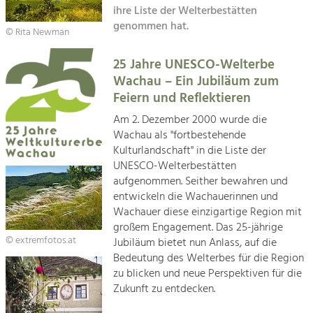
Kirchen am Fluss
Managing and Caring for the Cultural
ihre Liste der Welterbestätten
Landscape.
genommen hat.
© Rita Newman
Suche
Tourism
25 Jahre UNESCO-Welterbe
Offer Development and Positioning
Impressum
Wachau – Ein Jubiläum zum
Feiern und Reflektieren
Kontakt
Art & Culture
Am 2. Dezember 2000 wurde die
Crafts, Science and Research.
Wachau als "fortbestehende
Kulturlandschaft" in die Liste der
UNESCO-Welterbestätten
Social Affairs, Education
aufgenommen. Seither bewahren und
& Identity
entwickeln die Wachauerinnen und
Equality, Youth and Integration.
Wachauer diese einzigartige Region mit
großem Engagement. Das 25-jährige
Mobility & Energy
© extremfotos.at
Jubiläum bietet nun Anlass, auf die
Climate Change, Public Transport and
Bedeutung des Welterbes für die Region
Renewable Energy.
zu blicken und neue Perspektiven für die
Zukunft zu entdecken.
Economy
Increase in Regional Value Added.