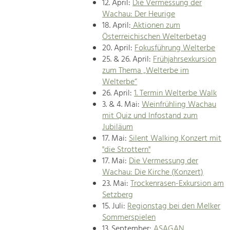
12. April:
Die Vermessung der
Wachau: Der Heurige
18. April:
Aktionen zum
Österreichischen Welterbetag
20. April:
Fokusführung Welterbe
25. & 26. April:
Frühjahrsexkursion
zum Thema „Welterbe im
Welterbe“
26. April:
1. Termin Welterbe Walk
3. & 4. Mai:
Weinfrühling Wachau
mit Quiz und Infostand zum
Jubiläum
17. Mai:
Silent Walking Konzert mit
"die Strottern"
17. Mai:
Die Vermessung der
Wachau: Die Kirche (Konzert)
23. Mai:
Trockenrasen-Exkursion am
Setzberg
15. Juli:
Regionstag bei den Melker
Sommerspielen
13. September:
ASAGAN