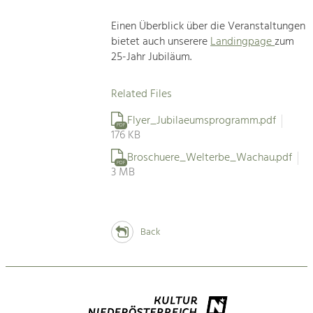
Einen Überblick über die Veranstaltungen
bietet auch unserere
Landingpage
zum
25-Jahr Jubiläum.
Related Files
Flyer_Jubilaeumsprogramm.pdf
PDF
176 KB
Broschuere_Welterbe_Wachau.pdf
PDF
3 MB
Back