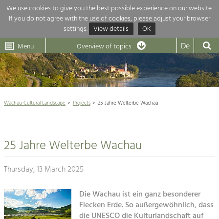
We use cookies to give you the best possible experience on our website.
If you do not agree with the use of cookies, please adjust your browser
Overview of topics
settings.
View details
OK
Wachau-
Wachau
Dunkelsteinerwald
Klima
Dunkelsteinerwald
Cultural
De
Menu
Landscape
Overview of topics
Development within our region is extremely diverse. Which is why we
News
provide you with an overview of our main topics here. For more

information, simply click on the topic to see all projects in this context.
Wachau Cultural Landscape

Wachau Cultural Landscape
Projects
25 Jahre Welterbe Wachau
Rückblick 25 Jahre Jubiläum

Nature & Landscape
Nature conservation

Conservation
25 Jahre Welterbe Wachau
Maintenance, Regulation and Further
Architecture

Development.
Building Culture
Thursday, 13 March 2025
Agriculture & Tourism
Site, Building Culture and Sustainable
Settlements.
Die Wachau ist ein ganz besonderer
Projects
Flecken Erde. So außergewöhnlich, dass
Agriculture & Forestry
die UNESCO die Kulturlandschaft auf