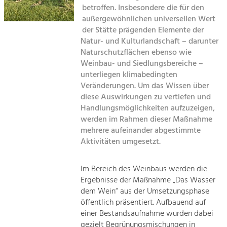
Kirchen am Fluss
Managing and Caring for the Cultural
betroffen. Insbesondere die für den
Landscape.
außergewöhnlichen universellen Wert
Suche
der Stätte prägenden Elemente der
Tourism
Natur- und Kulturlandschaft – darunter
Offer Development and Positioning
Naturschutzflächen ebenso wie
Impressum
Weinbau- und Siedlungsbereiche –
unterliegen klimabedingten
Kontakt
Art & Culture
Veränderungen. Um das Wissen über
Crafts, Science and Research.
diese Auswirkungen zu vertiefen und
Handlungsmöglichkeiten aufzuzeigen,
werden im Rahmen dieser Maßnahme
Social Affairs, Education
mehrere aufeinander abgestimmte
& Identity
Aktivitäten umgesetzt.
Equality, Youth and Integration.
Mobility & Energy
Im Bereich des Weinbaus werden die
Ergebnisse der Maßnahme „Das Wasser
Climate Change, Public Transport and
Renewable Energy.
dem Wein“ aus der Umsetzungsphase
öffentlich präsentiert. Aufbauend auf
Economy
einer Bestandsaufnahme wurden dabei
gezielt Begrünungsmischungen in
Increase in Regional Value Added.