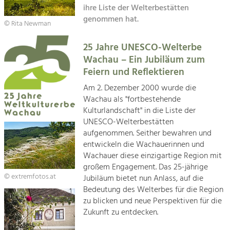
Kirchen am Fluss
Managing and Caring for the Cultural
ihre Liste der Welterbestätten
Landscape.
genommen hat.
© Rita Newman
Suche
Tourism
25 Jahre UNESCO-Welterbe
Offer Development and Positioning
Impressum
Wachau – Ein Jubiläum zum
Feiern und Reflektieren
Kontakt
Art & Culture
Am 2. Dezember 2000 wurde die
Crafts, Science and Research.
Wachau als "fortbestehende
Kulturlandschaft" in die Liste der
UNESCO-Welterbestätten
Social Affairs, Education
aufgenommen. Seither bewahren und
& Identity
entwickeln die Wachauerinnen und
Equality, Youth and Integration.
Wachauer diese einzigartige Region mit
großem Engagement. Das 25-jährige
Mobility & Energy
© extremfotos.at
Jubiläum bietet nun Anlass, auf die
Climate Change, Public Transport and
Bedeutung des Welterbes für die Region
Renewable Energy.
zu blicken und neue Perspektiven für die
Zukunft zu entdecken.
Economy
Increase in Regional Value Added.