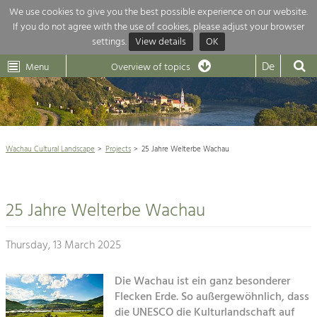
We use cookies to give you the best possible experience on our website.
If you do not agree with the use of cookies, please adjust your browser
Overview of topics
settings.
View details
OK
Wachau-
Wachau
Dunkelsteinerwald
Klima
Dunkelsteinerwald
Cultural
De
Menu
Landscape
Overview of topics
Development within our region is extremely diverse. Which is why we
News
provide you with an overview of our main topics here. For more

information, simply click on the topic to see all projects in this context.
Wachau Cultural Landscape

Wachau Cultural Landscape
Projects
25 Jahre Welterbe Wachau
Rückblick 25 Jahre Jubiläum

Nature & Landscape
Nature conservation

Conservation
25 Jahre Welterbe Wachau
Maintenance, Regulation and Further
Architecture

Development.
Building Culture
Thursday, 13 March 2025
Agriculture & Tourism
Site, Building Culture and Sustainable
Settlements.
Die Wachau ist ein ganz besonderer
Projects
Flecken Erde. So außergewöhnlich, dass
Agriculture & Forestry
die UNESCO die Kulturlandschaft auf