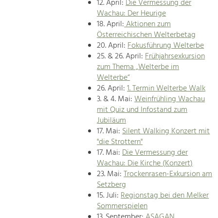
12. April:
Die Vermessung der
Wachau: Der Heurige
18. April:
Aktionen zum
Österreichischen Welterbetag
20. April:
Fokusführung Welterbe
25. & 26. April:
Frühjahrsexkursion
zum Thema „Welterbe im
Welterbe“
26. April:
1. Termin Welterbe Walk
3. & 4. Mai:
Weinfrühling Wachau
mit Quiz und Infostand zum
Jubiläum
17. Mai:
Silent Walking Konzert mit
"die Strottern"
17. Mai:
Die Vermessung der
Wachau: Die Kirche (Konzert)
23. Mai:
Trockenrasen-Exkursion am
Setzberg
15. Juli:
Regionstag bei den Melker
Sommerspielen
13. September:
ASAGAN