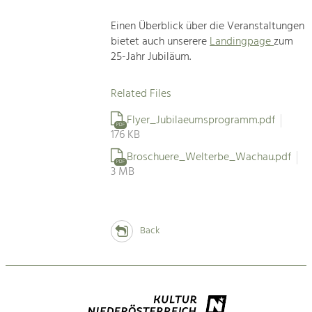
Einen Überblick über die Veranstaltungen
bietet auch unserere
Landingpage
zum
25-Jahr Jubiläum.
Related Files
Flyer_Jubilaeumsprogramm.pdf
PDF
176 KB
Broschuere_Welterbe_Wachau.pdf
PDF
3 MB
Back