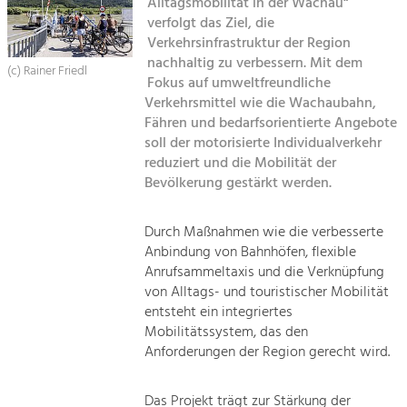
Kirchen am Fluss
Alltagsmobilität in der Wachau“
Managing and Caring for the Cultural
Landscape.
verfolgt das Ziel, die
Verkehrsinfrastruktur der Region
Suche
Tourism
nachhaltig zu verbessern. Mit dem
(c) Rainer Friedl
Fokus auf umweltfreundliche
Offer Development and Positioning
Impressum
Verkehrsmittel wie die Wachaubahn,
Fähren und bedarfsorientierte Angebote
Kontakt
Art & Culture
soll der motorisierte Individualverkehr
reduziert und die Mobilität der
Crafts, Science and Research.
Bevölkerung gestärkt werden.
Social Affairs, Education
Durch Maßnahmen wie die verbesserte
& Identity
Anbindung von Bahnhöfen, flexible
Equality, Youth and Integration.
Anrufsammeltaxis und die Verknüpfung
von Alltags- und touristischer Mobilität
Mobility & Energy
entsteht ein integriertes
Climate Change, Public Transport and
Mobilitätssystem, das den
Renewable Energy.
Anforderungen der Region gerecht wird.
Economy
Das Projekt trägt zur Stärkung der
Increase in Regional Value Added.