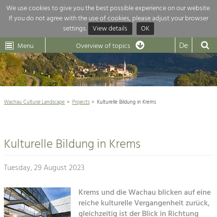
We use cookies to give you the best possible experience on our website.
If you do not agree with the use of cookies, please adjust your browser
Overview of topics
settings.
View details
OK
Wachau-
Wachau
Dunkelsteinerwald
Klima
Dunkelsteinerwald
Cultural
De
Menu
Landscape
Overview of topics
Development within our region is extremely diverse. Which is why we
News
provide you with an overview of our main topics here. For more

information, simply click on the topic to see all projects in this context.
Wachau Cultural Landscape

Wachau Cultural Landscape
Projects
Kulturelle Bildung in Krems
Rückblick 25 Jahre Jubiläum

Nature & Landscape
Nature conservation

Conservation
Kulturelle Bildung in Krems
Maintenance, Regulation and Further
Architecture

Development.
Building Culture
Tuesday, 29 August 2023
Agriculture & Tourism
Site, Building Culture and Sustainable
Settlements.
Krems und die Wachau blicken auf eine
Projects
reiche kulturelle Vergangenheit zurück,
Agriculture & Forestry
gleichzeitig ist der Blick in Richtung