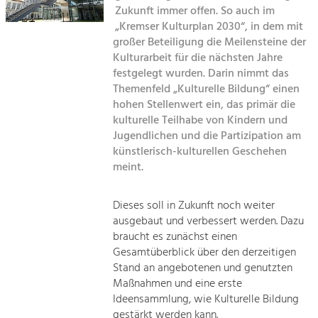
Kirchen am Fluss
Managing and Caring for the Cultural
Zukunft immer offen. So auch im
Landscape.
„Kremser Kulturplan 2030“, in dem mit
Suche
großer Beteiligung die Meilensteine der
Tourism
Kulturarbeit für die nächsten Jahre
Offer Development and Positioning
festgelegt wurden. Darin nimmt das
Impressum
Themenfeld „Kulturelle Bildung“ einen
hohen Stellenwert ein, das primär die
Kontakt
Art & Culture
kulturelle Teilhabe von Kindern und
Crafts, Science and Research.
Jugendlichen und die Partizipation am
künstlerisch-kulturellen Geschehen
meint.
Social Affairs, Education
& Identity
Dieses soll in Zukunft noch weiter
Equality, Youth and Integration.
ausgebaut und verbessert werden. Dazu
Mobility & Energy
braucht es zunächst einen
Gesamtüberblick über den derzeitigen
Climate Change, Public Transport and
Renewable Energy.
Stand an angebotenen und genutzten
Maßnahmen und eine erste
Economy
Ideensammlung, wie Kulturelle Bildung
gestärkt werden kann.
Increase in Regional Value Added.