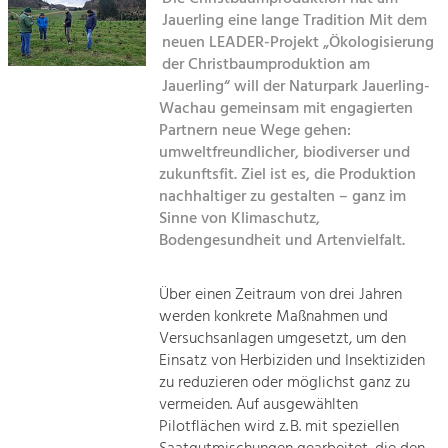
Kirchen am Fluss
Managing and Caring for the Cultural
Landscape.
Jauerling eine lange Tradition Mit dem
neuen LEADER-Projekt „Ökologisierung
Suche
der Christbaumproduktion am
Tourism
Jauerling“ will der Naturpark Jauerling-
Offer Development and Positioning
Impressum
Wachau gemeinsam mit engagierten
Partnern neue Wege gehen:
Kontakt
umweltfreundlicher, biodiverser und
Art & Culture
zukunftsfit. Ziel ist es, die Produktion
Crafts, Science and Research.
nachhaltiger zu gestalten – ganz im
Sinne von Klimaschutz,
Bodengesundheit und Artenvielfalt.
Social Affairs, Education
& Identity
Equality, Youth and Integration.
Über einen Zeitraum von drei Jahren
werden konkrete Maßnahmen und
Mobility & Energy
Versuchsanlagen umgesetzt, um den
Climate Change, Public Transport and
Einsatz von Herbiziden und Insektiziden
Renewable Energy.
zu reduzieren oder möglichst ganz zu
vermeiden. Auf ausgewählten
Economy
Pilotflächen wird z. B. mit speziellen
Increase in Regional Value Added.