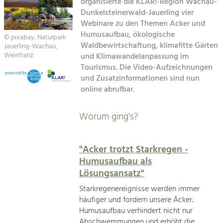
Kirchen am Fluss
organisierte die KLAR!-Region Wachau-
Managing and Caring for the Cultural
Landscape.
Dunkelsteinerwald-Jauerling vier
Webinare zu den Themen Acker und
Suche
Tourism
Humusaufbau, ökologische
© pixabay, Naturpark
Waldbewirtschaftung, klimafitte Gärten
Offer Development and Positioning
Jauerling-Wachau,
Impressum
Weinfranz
und Klimawandelanpassung im
Tourismus. Die Video-Aufzeichnungen
Kontakt
Art & Culture
und Zusatzinformationen sind nun
online abrufbar.
Crafts, Science and Research.
Worum ging's?
Social Affairs, Education
& Identity
Equality, Youth and Integration.
"Acker trotzt Starkregen -
Humusaufbau als
Mobility & Energy
Lösungsansatz"
Climate Change, Public Transport and
Renewable Energy.
Starkregenereignisse werden immer
häufiger und fordern unsere Äcker.
Economy
Humusaufbau verhindert nicht nur
Increase in Regional Value Added.
Abschwemmungen und erhöht die