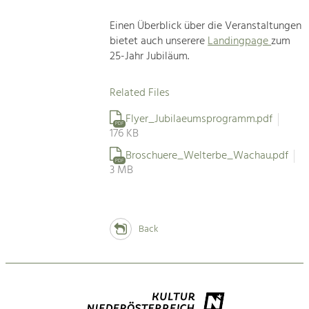
Einen Überblick über die Veranstaltungen
bietet auch unserere
Landingpage
zum
25-Jahr Jubiläum.
Related Files
Flyer_Jubilaeumsprogramm.pdf
PDF
176 KB
Broschuere_Welterbe_Wachau.pdf
PDF
3 MB
Back