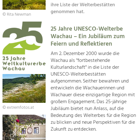
Kirchen am Fluss
Managing and Caring for the Cultural
ihre Liste der Welterbestätten
Landscape.
genommen hat.
© Rita Newman
Suche
Tourism
25 Jahre UNESCO-Welterbe
Offer Development and Positioning
Impressum
Wachau – Ein Jubiläum zum
Feiern und Reflektieren
Kontakt
Art & Culture
Am 2. Dezember 2000 wurde die
Crafts, Science and Research.
Wachau als "fortbestehende
Kulturlandschaft" in die Liste der
UNESCO-Welterbestätten
Social Affairs, Education
aufgenommen. Seither bewahren und
& Identity
entwickeln die Wachauerinnen und
Equality, Youth and Integration.
Wachauer diese einzigartige Region mit
großem Engagement. Das 25-jährige
Mobility & Energy
© extremfotos.at
Jubiläum bietet nun Anlass, auf die
Climate Change, Public Transport and
Bedeutung des Welterbes für die Region
Renewable Energy.
zu blicken und neue Perspektiven für die
Zukunft zu entdecken.
Economy
Increase in Regional Value Added.