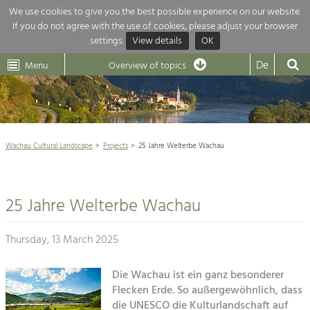
We use cookies to give you the best possible experience on our website.
If you do not agree with the use of cookies, please adjust your browser
Overview of topics
settings.
View details
OK
Wachau-
Wachau
Dunkelsteinerwald
Klima
Dunkelsteinerwald
Cultural
De
Menu
Landscape
Overview of topics
Development within our region is extremely diverse. Which is why we
News
provide you with an overview of our main topics here. For more

information, simply click on the topic to see all projects in this context.
Wachau Cultural Landscape

Wachau Cultural Landscape
Projects
25 Jahre Welterbe Wachau
Rückblick 25 Jahre Jubiläum

Nature & Landscape
Nature conservation

Conservation
25 Jahre Welterbe Wachau
Maintenance, Regulation and Further
Architecture

Development.
Building Culture
Thursday, 13 March 2025
Agriculture & Tourism
Site, Building Culture and Sustainable
Settlements.
Die Wachau ist ein ganz besonderer
Projects
Flecken Erde. So außergewöhnlich, dass
Agriculture & Forestry
die UNESCO die Kulturlandschaft auf