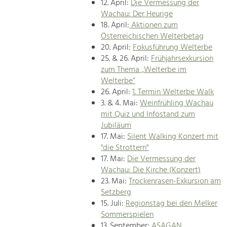
12. April:
Die Vermessung der
Wachau: Der Heurige
18. April:
Aktionen zum
Österreichischen Welterbetag
20. April:
Fokusführung Welterbe
25. & 26. April:
Frühjahrsexkursion
zum Thema „Welterbe im
Welterbe“
26. April:
1. Termin Welterbe Walk
3. & 4. Mai:
Weinfrühling Wachau
mit Quiz und Infostand zum
Jubiläum
17. Mai:
Silent Walking Konzert mit
"die Strottern"
17. Mai:
Die Vermessung der
Wachau: Die Kirche (Konzert)
23. Mai:
Trockenrasen-Exkursion am
Setzberg
15. Juli:
Regionstag bei den Melker
Sommerspielen
13. September:
ASAGAN