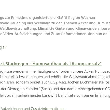
s zur Primetime organisierte die KLAR!-Region Wachau-
rwald-Jauerling vier Webinare zu den Themen Acker und Humus
Waldbewirtschaftung, klimafitte Gärten und Klimawandelanpass
ie Video-Aufzeichnungen und Zusatzinformationen sind nun onlin
's?
tzt Starkregen - Humusaufbau als Lösungsansatz"
eignisse werden immer häufiger und fordern unsere Äcker. Humusa
icht nur Abschwemmungen und erhöht die Wasseraufnahmefähigkei
ignissen, sondern bindet auch CO
. Mag. Jochen Buchmaier stellte
2
der Ökoregion Kaindorf (Stmk.) und den damit einhergehenden C
del vor. Ein teilnehmender Landwirt berichtete von seinen Erfahrun
-Aufzeichnung und Zusatzinformationen