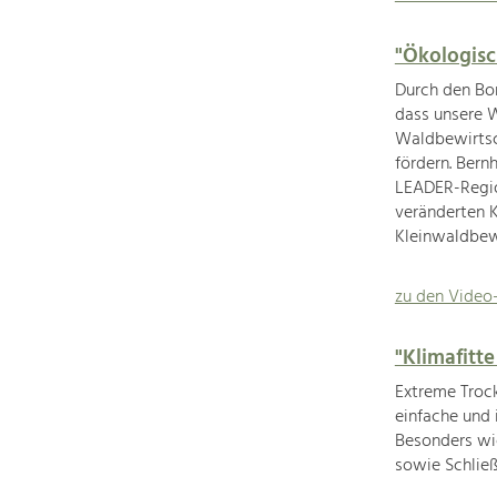
"Ökologisc
Durch den Bor
dass unsere W
Waldbewirtsc
fördern. Ber
LEADER-Regio
veränderten 
Kleinwaldbewi
zu den Video
"Klimafitt
Extreme Trock
einfache und 
Besonders wi
sowie Schließ