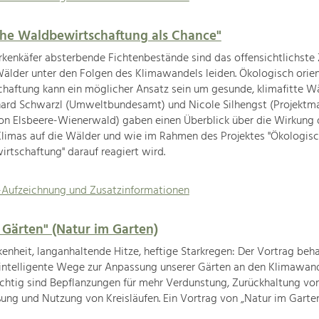
he Waldbewirtschaftung als Chance"
kenkäfer absterbende Fichtenbestände sind das offensichtlichste 
älder unter den Folgen des Klimawandels leiden. Ökologisch orien
haftung kann ein möglicher Ansatz sein um gesunde, klimafitte W
nhard Schwarzl (Umweltbundesamt) und Nicole Silhengst (Projekt
n Elsbeere-Wienerwald) gaben einen Überblick über die Wirkung 
Klimas auf die Wälder und wie im Rahmen des Projektes "Ökologis
rtschaftung" darauf reagiert wird.
-Aufzeichnung und Zusatzinformationen
e Gärten" (Natur im Garten)
enheit, langanhaltende Hitze, heftige Starkregen: Der Vortrag beh
intelligente Wege zur Anpassung unserer Gärten an den Klimawand
chtig sind Bepflanzungen für mehr Verdunstung, Zurückhaltung vo
ung und Nutzung von Kreisläufen. Ein Vortrag von „Natur im Garten