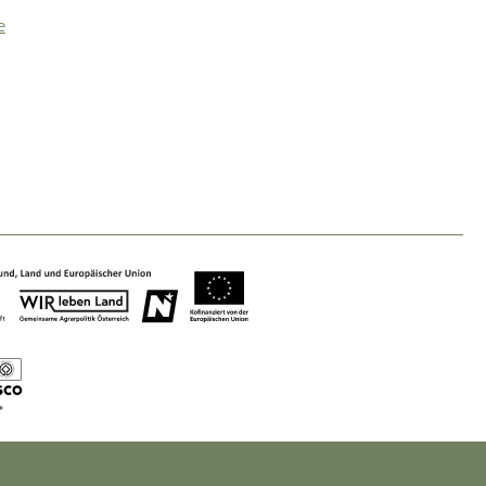
e
Art & Culture
Crafts, Science and Research.
Social Affairs, Education
& Identity
Equality, Youth and Integration.
Mobility & Energy
Climate Change, Public Transport and
Renewable Energy.
Economy
Increase in Regional Value Added.