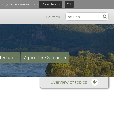
just your browser settings.
View details
OK
Deutsch
tecture
Agriculture & Tourism
Overview of topics
Overview
of