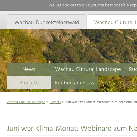
We use cookies to give you the best possible expe
Wachau-Dunkelsteinerwald
Wachau Cultural 
News
Wachau Cultural Landscape
Rüc
Projects
Kirchen am Fluss
Wachau Cultural Landscape
Projects
Juni war Klima-Monat: Webinare zum Nachschaue
Juni war Klima-Monat: Webinare zum N