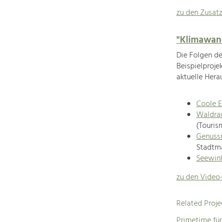
zu den Zusat
"Klimawand
Die Folgen d
Beispielproje
aktuelle Hera
Coole E
Waldr
(Touris
Genussr
Stadtm
Seewink
zu den Video
Related Proje
Primetime für