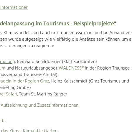
zinformationen
elanpassung im Tourismus - Beispielprojekte"
es Klimawandels sind auch im Tourismussektor spürbar. Anhand vo
kten wurde aufgezeigt wie vielfältig die Ansätze sein können, um a
usforderungen zu reagieren:
rholung
, Reinhard Schildberger (Klar! Südkärnten)
aum
und Natururlaubsangebot
WALDNESS®
in der Region Traunsee-
musverband Traunsee-Almtal)
adeln in der Region Graz
, Heinz Kaltschmidt (Graz Tourismus und
arketing GmbH)
el Safari
, Team St. Martins Ranger
-Aufzeichnung und Zusatzinformationen
cts
 das Klima: Klimafitte Gärten