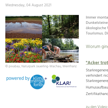
Wednesday, 04 August 2021
Immer montag
Dunkelsteine
ökologische 
Tourismus. D
Worum ging
"Acker tro
© pixabay, Naturpark Jauerling-Wachau, Weinfranz
Starkregener
verhindert n
Starkregenere
Humusaufbau 
Zertifikathan
zu den Video