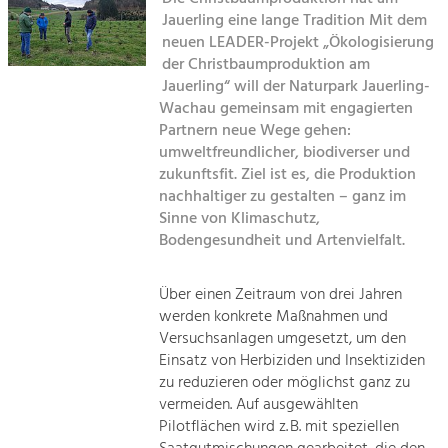
Kirchen am Fluss
Managing and Caring for the Cultural
Landscape.
Jauerling eine lange Tradition Mit dem
neuen LEADER-Projekt „Ökologisierung
Suche
der Christbaumproduktion am
Tourism
Jauerling“ will der Naturpark Jauerling-
Offer Development and Positioning
Impressum
Wachau gemeinsam mit engagierten
Partnern neue Wege gehen:
Kontakt
umweltfreundlicher, biodiverser und
Art & Culture
zukunftsfit. Ziel ist es, die Produktion
Crafts, Science and Research.
nachhaltiger zu gestalten – ganz im
Sinne von Klimaschutz,
Bodengesundheit und Artenvielfalt.
Social Affairs, Education
& Identity
Equality, Youth and Integration.
Über einen Zeitraum von drei Jahren
werden konkrete Maßnahmen und
Mobility & Energy
Versuchsanlagen umgesetzt, um den
Climate Change, Public Transport and
Einsatz von Herbiziden und Insektiziden
Renewable Energy.
zu reduzieren oder möglichst ganz zu
vermeiden. Auf ausgewählten
Economy
Pilotflächen wird z. B. mit speziellen
Increase in Regional Value Added.