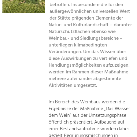
Kirchen am Fluss
Managing and Caring for the Cultural
betroffen. Insbesondere die für den
Landscape.
außergewöhnlichen universellen Wert
Suche
der Stätte prägenden Elemente der
Tourism
Natur- und Kulturlandschaft – darunter
Offer Development and Positioning
Naturschutzflächen ebenso wie
Impressum
Weinbau- und Siedlungsbereiche –
unterliegen klimabedingten
Kontakt
Art & Culture
Veränderungen. Um das Wissen über
Crafts, Science and Research.
diese Auswirkungen zu vertiefen und
Handlungsmöglichkeiten aufzuzeigen,
werden im Rahmen dieser Maßnahme
Social Affairs, Education
mehrere aufeinander abgestimmte
& Identity
Aktivitäten umgesetzt.
Equality, Youth and Integration.
Mobility & Energy
Im Bereich des Weinbaus werden die
Ergebnisse der Maßnahme „Das Wasser
Climate Change, Public Transport and
Renewable Energy.
dem Wein“ aus der Umsetzungsphase
öffentlich präsentiert. Aufbauend auf
Economy
einer Bestandsaufnahme wurden dabei
gezielt Begrünungsmischungen in
Increase in Regional Value Added.