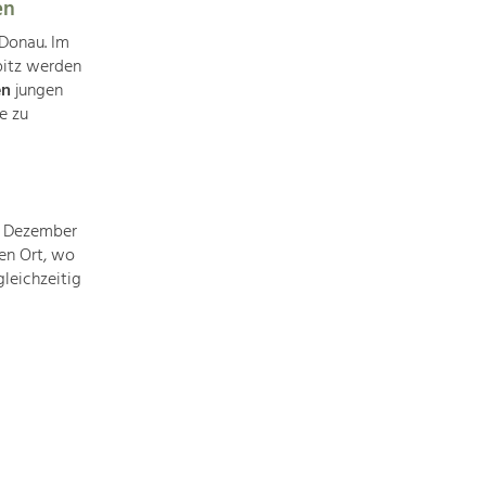
en
 Donau. Im
pitz werden
Art & Culture
en
jungen
Crafts, Science and Research.
e zu
Social Affairs, Education
& Identity
Equality, Youth and Integration.
 Dezember
en Ort, wo
leichzeitig
Mobility & Energy
Climate Change, Public Transport and
Renewable Energy.
Economy
Increase in Regional Value Added.