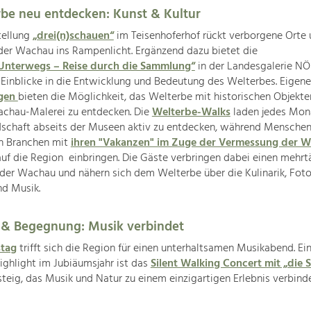
be neu entdecken: Kunst & Kultur
tellung
„drei(n)schauen“
im Teisenhoferhof rückt verborgene Orte
der Wachau ins Rampenlicht. Ergänzend dazu bietet die
Unterwegs – Reise durch die Sammlung“
in der Landesgalerie NÖ
 Einblicke in die Entwicklung und Bedeutung des Welterbes. Eigene
ngen
bieten die Möglichkeit, das Welterbe mit historischen Objekt
achau-Malerei zu entdecken. Die
Welterbe-Walks
laden jedes Mona
ndschaft abseits der Museen aktiv zu entdecken, während Menschen
n Branchen mit
ihren "Vakanzen" im Zuge der Vermessung der 
uf die Region einbringen. Die Gäste verbringen dabei einen mehrt
 der Wachau und nähern sich dem Welterbe über die Kulinarik, Foto
nd Musik.
 & Begegnung: Musik verbindet
stag
trifft sich die Region für einen unterhaltsamen Musikabend. Ei
ghlight im Jubiäumsjahr ist das
Silent Walking Concert mit „die S
eig, das Musik und Natur zu einem einzigartigen Erlebnis verbinde