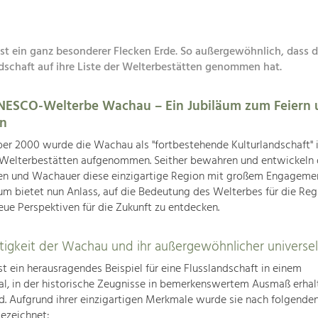
st ein ganz besonderer Flecken Erde. So außergewöhnlich, dass
dschaft auf ihre Liste der Welterbestätten genommen hat.
UNESCO-Welterbe Wachau – Ein Jubiläum zum Feiern 
en
r 2000 wurde die Wachau als "fortbestehende Kulturlandschaft" i
elterbestätten aufgenommen. Seither bewahren und entwickeln 
n und Wachauer diese einzigartige Region mit großem Engagemen
äum bietet nun Anlass, auf die Bedeutung des Welterbes für die Reg
eue Perspektiven für die Zukunft zu entdecken.
rtigkeit der Wachau und ihr außergewöhnlicher universe
t ein herausragendes Beispiel für eine Flusslandschaft in einem
l, in der historische Zeugnisse in bemerkenswertem Ausmaß erhal
nd. Aufgrund ihrer einzigartigen Merkmale wurde sie nach folgend
gezeichnet: