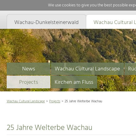
We use cookies to give you the best possible expe
Wachau-Dunkelsteinerwald
Wachau Cultural 
News
Wachau Cultural Landscape
Rüc
Projects
Kirchen am Fluss
Wachau Cultural Landscape
Projects
25 Jahre Welterbe Wachau
25 Jahre Welterbe Wachau