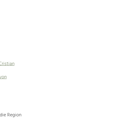
Cristian
 von
 die Region