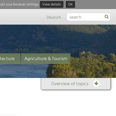
just your browser settings.
View details
OK
Deutsch
tecture
Agriculture & Tourism
Overview of topics
Overview
of