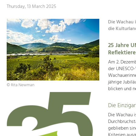
Thursday, 13 March 2025
Die Wachau i
die Kulturlan
25 Jahre 
Reflektier
Am 2. Dezembe
der UNESCO-W
Wachauerinne
jährige Jubil
© Rita Newman
blicken und n
Die Einziga
Die Wachau is
Durchbruchsta
geblieben si
Kriterien aus