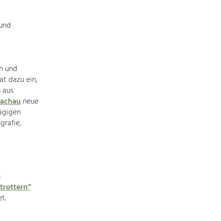
 und
Nature & Landscape
Conservation
en und
Maintenance, Regulation and Further
t dazu ein,
Development.
 aus
Wachau
neue
Building Culture
ägigen
Site, Building Culture and Sustainable
Settlements.
grafie,
Agriculture & Forestry
Managing and Caring for the Cultural
Landscape.
n
trottern“
t.
Tourism
Offer Development and Positioning