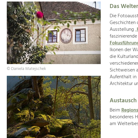
Das Welter
Die Fotoauss
Geschichten 
Ausstellung
„
faszinierende
Fokusführu
Ikonen der W
die Kulturla
verschiedene
© Daniela Matejschek
Sichtweisen a
Aufenthalt in
Architektur u
Austausch
Beim
Region
besonderes Hi
am Welterbest