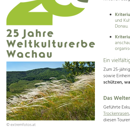
Kriteriu
und Kul
Donau.
Kriteri
anschau
organis
Ein vielfäl
Zum 25-jähri
sowie Einhei
schützen, wa
Das Welter
Geführte Exku
Trockenrasen
diesen Touren
© extremfotos.at