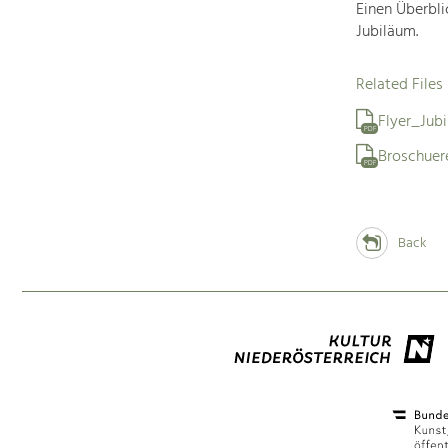
Einen Überbli
Jubiläum.
Related Files
Flyer_Jub
PDF
Broschue
PDF
Back