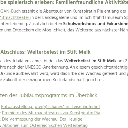
be spielerisch erleben: Familienfreundliche Aktivität
GAN-Buch
erzählt die Abenteuer von Kunstpiratin Pia entlang der
itmachtheater
in der Landesgalerie und im Schifffahrtsmuseum S
hten lebendig. Zusätzlich bieten
Schulworkshops und Exkursion
n und Entdeckern die Möglichkeit, das Welterbe aus nächster Näh
 Abschluss: Welterbefest im Stift Melk
t des Jubiläumsjahres bildet das
Welterbefest im Stift Melk
am 2.
ahre nach der UNESCO-Anerkennung. An diesem geschichtsträchtig
rkunde aufbewahrt wird, wird das Erbe der Wachau gefeiert und g
ie Zukunft der einzigartigen Kulturlandschaft gerichtet.
täten des Jubiläumsprogramms im Überblick
:
Fotoausstellung „drei(n)schauen“ im Teisenhoferhof
l:
Premiere des Mitmachtheaters zur Kunstpiratin Pia
l:
Die Vermessung der Wachau: Der Heurige
:
Aktionen zum Österreichischen Welterbetag