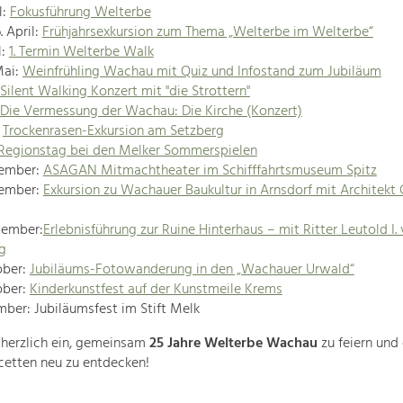
l:
Fokusführung Welterbe
. April:
Frühjahrsexkursion zum Thema „Welterbe im Welterbe“
l:
1. Termin Welterbe Walk
Mai:
Weinfrühling Wachau mit Quiz und Infostand zum Jubiläum
Silent Walking Konzert mit "die Strottern"
Die Vermessung der Wachau: Die Kirche (Konzert)
:
Trockenrasen-Exkursion am Setzberg
Regionstag bei den Melker Sommerspielen
tember:
ASAGAN Mitmachtheater im Schifffahrtsmuseum Spitz
tember:
Exkursion zu Wachauer Baukultur in Arnsdorf mit Architekt 
tember:
Erlebnisführung zur Ruine Hinterhaus – mit Ritter Leutold I.
g
ober:
Jubiläums-Fotowanderung in den „Wachauer Urwald“
ober:
Kinderkunstfest auf der Kunstmeile Krems
mber: Jubiläumsfest im Stift Melk
 herzlich ein, gemeinsam
25 Jahre Welterbe Wachau
zu feiern und
Facetten neu zu entdecken!