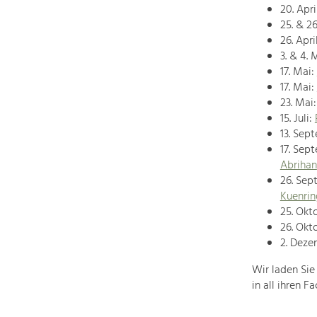
20. Apri
25. & 26
26. Apri
3. & 4. 
17. Mai:
17. Mai:
23. Mai
15. Juli:
13. Sep
17. Sep
Abrihan
26. Sep
Kuenrin
25. Okt
26. Okt
2. Deze
Wir laden Sie
in all ihren 