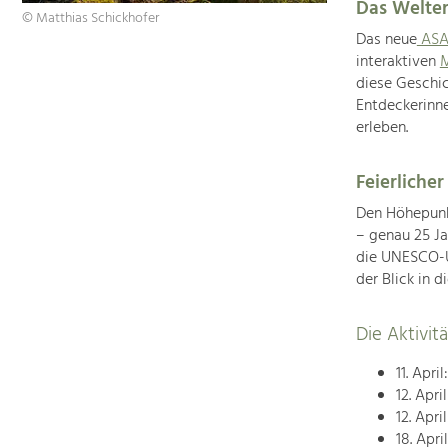
Das Welter
© Matthias Schickhofer
Das neue
ASA
interaktiven
M
diese Geschic
Entdeckerinne
erleben.
Feierlicher
Den Höhepunk
– genau 25 J
die UNESCO-U
der Blick in d
Die Aktivi
11. April
12. Apri
12. Apri
18. April