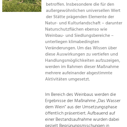
Kirchen am Fluss
Managing and Caring for the Cultural
betroffen. Insbesondere die für den
Landscape.
außergewöhnlichen universellen Wert
Suche
der Stätte prägenden Elemente der
Tourism
Natur- und Kulturlandschaft – darunter
Offer Development and Positioning
Naturschutzflächen ebenso wie
Impressum
Weinbau- und Siedlungsbereiche –
unterliegen klimabedingten
Kontakt
Art & Culture
Veränderungen. Um das Wissen über
Crafts, Science and Research.
diese Auswirkungen zu vertiefen und
Handlungsmöglichkeiten aufzuzeigen,
werden im Rahmen dieser Maßnahme
Social Affairs, Education
mehrere aufeinander abgestimmte
& Identity
Aktivitäten umgesetzt.
Equality, Youth and Integration.
Mobility & Energy
Im Bereich des Weinbaus werden die
Ergebnisse der Maßnahme „Das Wasser
Climate Change, Public Transport and
Renewable Energy.
dem Wein“ aus der Umsetzungsphase
öffentlich präsentiert. Aufbauend auf
Economy
einer Bestandsaufnahme wurden dabei
gezielt Begrünungsmischungen in
Increase in Regional Value Added.