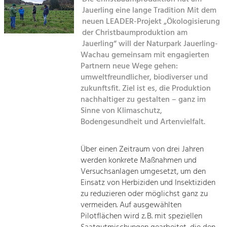
Kirchen am Fluss
Managing and Caring for the Cultural
Landscape.
Jauerling eine lange Tradition Mit dem
neuen LEADER-Projekt „Ökologisierung
Suche
der Christbaumproduktion am
Tourism
Jauerling“ will der Naturpark Jauerling-
Offer Development and Positioning
Impressum
Wachau gemeinsam mit engagierten
Partnern neue Wege gehen:
Kontakt
umweltfreundlicher, biodiverser und
Art & Culture
zukunftsfit. Ziel ist es, die Produktion
Crafts, Science and Research.
nachhaltiger zu gestalten – ganz im
Sinne von Klimaschutz,
Bodengesundheit und Artenvielfalt.
Social Affairs, Education
& Identity
Equality, Youth and Integration.
Über einen Zeitraum von drei Jahren
werden konkrete Maßnahmen und
Mobility & Energy
Versuchsanlagen umgesetzt, um den
Climate Change, Public Transport and
Einsatz von Herbiziden und Insektiziden
Renewable Energy.
zu reduzieren oder möglichst ganz zu
vermeiden. Auf ausgewählten
Economy
Pilotflächen wird z. B. mit speziellen
Increase in Regional Value Added.