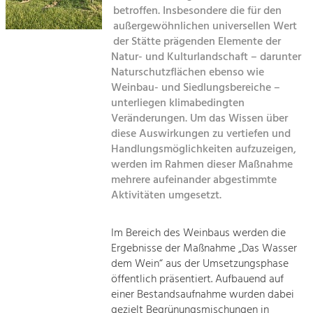
Kirchen am Fluss
Managing and Caring for the Cultural
betroffen. Insbesondere die für den
Landscape.
außergewöhnlichen universellen Wert
Suche
der Stätte prägenden Elemente der
Tourism
Natur- und Kulturlandschaft – darunter
Offer Development and Positioning
Naturschutzflächen ebenso wie
Impressum
Weinbau- und Siedlungsbereiche –
unterliegen klimabedingten
Kontakt
Art & Culture
Veränderungen. Um das Wissen über
Crafts, Science and Research.
diese Auswirkungen zu vertiefen und
Handlungsmöglichkeiten aufzuzeigen,
werden im Rahmen dieser Maßnahme
Social Affairs, Education
mehrere aufeinander abgestimmte
& Identity
Aktivitäten umgesetzt.
Equality, Youth and Integration.
Mobility & Energy
Im Bereich des Weinbaus werden die
Ergebnisse der Maßnahme „Das Wasser
Climate Change, Public Transport and
Renewable Energy.
dem Wein“ aus der Umsetzungsphase
öffentlich präsentiert. Aufbauend auf
Economy
einer Bestandsaufnahme wurden dabei
gezielt Begrünungsmischungen in
Increase in Regional Value Added.