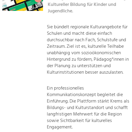
Kirchen am Fluss
Managing and Caring for the Cultural
Kultureller Bildung für Kinder und
Landscape.
Jugendliche.
Suche
Tourism
Sie bündelt regionale Kulturangebote für
Offer Development and Positioning
Impressum
Schulen und macht diese einfach
durchsuchbar nach Fach, Schulstufe und
Kontakt
Art & Culture
Zeitraum. Ziel ist es, kulturelle Teilhabe
unabhängig vom sozioökonomischen
Crafts, Science and Research.
Hintergrund zu fördern, Pädagog*innen in
der Planung zu unterstützen und
Social Affairs, Education
Kulturinstitutionen besser auszulasten.
& Identity
Equality, Youth and Integration.
Ein professionelles
Kommunikationskonzept begleitet die
Mobility & Energy
Einführung. Die Plattform stärkt Krems als
Climate Change, Public Transport and
Bildungs- und Kulturstandort und schafft
Renewable Energy.
langfristigen Mehrwert für die Region
sowie Sichtbarkeit für kulturelles
Economy
Engagement.
Increase in Regional Value Added.